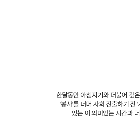
예약가능
예약가능
하루명상
행복한 가족 마음여행
2026.09.19(토)
2026.09.24(목) ~
09.26(토)
한달동안 아침지기와 더불어 깊은산속
'봉사'를 너머 사회 진출하기 전
있는 이 의미있는 시간과 