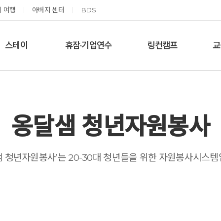
 여행
아버지 센터
BDS
스테이
휴잠·기업연수
링컨캠프
교
한달살기
기업단체 맞춤연수
링컨학교 공지사항
‘
여름休, 쉼스테이
휴잠
링컨학교 이야기
옹달샘 여백 스테이
옹달샘 청년자원봉사
예약가능
예약가능
샘 청년자원봉사’는 20-30대 청년들을 위한 자원봉사시스템
태초 먹거리 황금변 캠프
신원범 교수님과 함께 하는 통증잡는 워크숍
2026.09.05(토) ~
2026.09.11(금) ~ 09.12(토)
09.06(일)