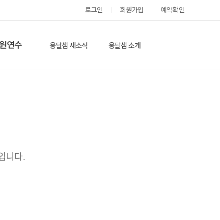
로그인
회원가입
예약확인
옹달샘 스테이 예약
원연수
옹달샘 새소식
옹달샘 소개
옹달샘 이야기
옹달샘 둘러보기
에듀힐링’(개인)
보도기사
도움방
참여후기
검색
자유게시판
입니다.