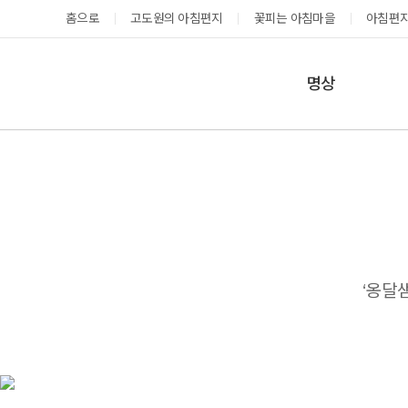
홈으로
고도원의 아침편지
꽃피는 아침마을
아침편지
명상
매일명상
지금 예약가능한 프로그램
예약 캘린더
테마명상
온샘명상
예약가능
예약가능
예약캘린더
‘옹달
성공과 성장을 부르는 내면혁명 워크숍
고도원 작가 북토크 스테이
2026.08.29(토) ~
2026.08.29(토) ~
08.30(일)
08.30(일)