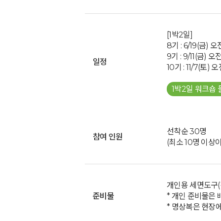
[1박2일]
8기 : 6/19(금) 
9기 : 9/11(금) 
일정
10기 : 11/7(토)
1박2일 워크숍
선착순 30명
참여 인원
(최소 10명 이상
개인용 세면도구(칫
준비물
* 개인 준비물은 
* 명상복은 현장