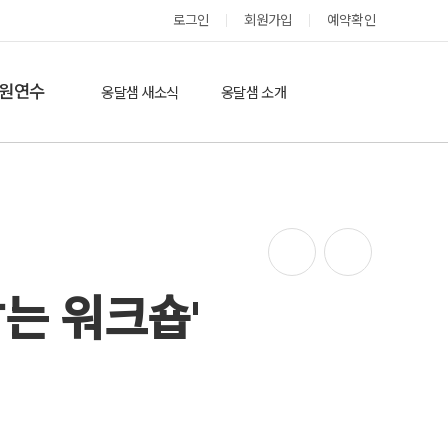
로그인
회원가입
예약확인
옹달샘 스테이 예약
원연수
옹달샘 새소식
옹달샘 소개
옹달샘 이야기
옹달샘 둘러보기
에듀힐링’(개인)
보도기사
도움방
참여후기
검색
자유게시판
는 워크숍'