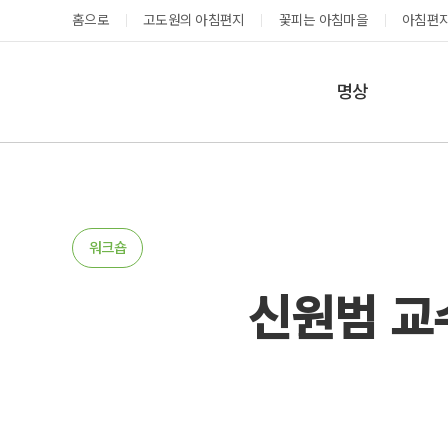
홈으로
고도원의 아침편지
꽃피는 아침마을
아침편지
명상
매일명상
지금 예약가능한 프로그램
예약 캘린더
테마명상
온샘명상
예약가능
예약가능
워크숍
예약캘린더
신원범 교
성공과 성장을 부르는 내면혁명 워크숍
고도원 작가 북토크 스테이
2026.08.29(토) ~
2026.08.29(토) ~
08.30(일)
08.30(일)