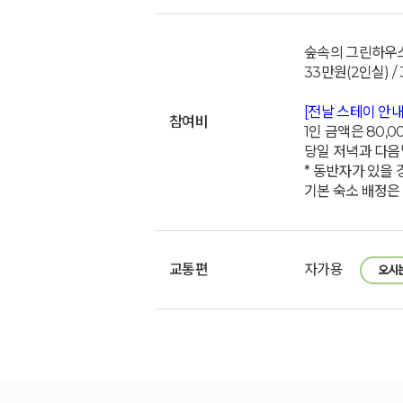
숲속의 그린하우
33만원(2인실) /
[전날 스테이 안내
참여비
1인 금액은 80,
당일 저녁과 다음
* 동반자가 있을
기본 숙소 배정은 
교통편
자가용
오시