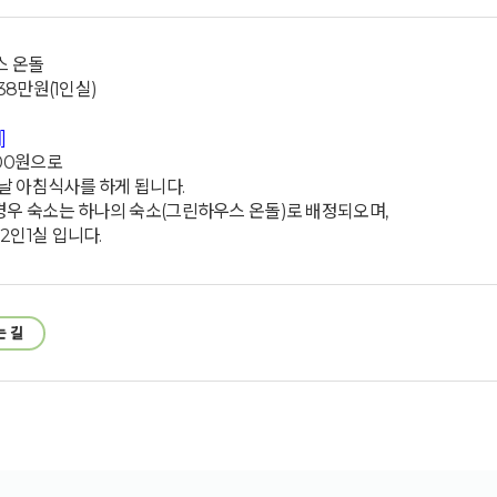
스 온돌
 38만원(1인실)
]
000원으로
날 아침식사를 하게 됩니다.
 경우 숙소는 하나의 숙소(그린하우스 온돌)로 배정되오며,
2인1실 입니다.
는 길