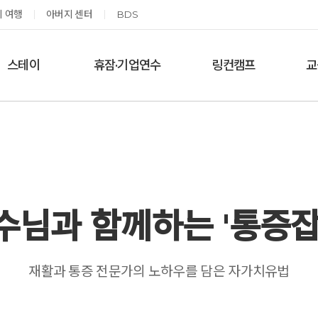
 여행
아버지 센터
BDS
스테이
휴잠·기업연수
링컨캠프
교
한달살기
기업단체 맞춤연수
링컨학교 공지사항
‘
여름休, 쉼스테이
휴잠
링컨학교 이야기
옹달샘 여백 스테이
예약가능
예약가능
수님과 함께하는 '통증잡
태초 먹거리 황금변 캠프
신원범 교수님과 함께 하는 통증잡는 워크숍
재활과 통증 전문가의 노하우를 담은 자가치유법
2026.09.05(토) ~
2026.09.11(금) ~ 09.12(토)
09.06(일)