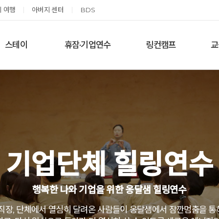
 여행
아버지 센터
BDS
스테이
휴잠·기업연수
링컨캠프
교
한달살기
기업단체 맞춤연수
링컨학교 공지사항
‘
여름休, 쉼스테이
휴잠
링컨학교 이야기
옹달샘 여백 스테이
예약가능
예약가능
기업단체 힐링연수
태초 먹거리 황금변 캠프
신원범 교수님과 함께 하는 통증잡는 워크숍
행복한 나와 기업을 위한 옹달샘 힐링연수
2026.09.05(토) ~
2026.09.11(금) ~ 09.12(토)
09.06(일)
 직장, 단체에서 열심히 달려온 사람들이 옹달샘에서 잠깐멈춤을 통