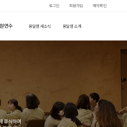
로그인
회원가입
예약확인
옹달샘 스테이 예약
원연수
옹달샘 새소식
옹달샘 소개
옹달샘 이야기
옹달샘 둘러보기
에듀힐링’(개인)
보도기사
도움방
참여후기
검색
자유게시판
해 휴식하며