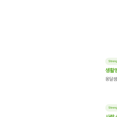
Streng
생활명
옹달샘
Streng
사람 