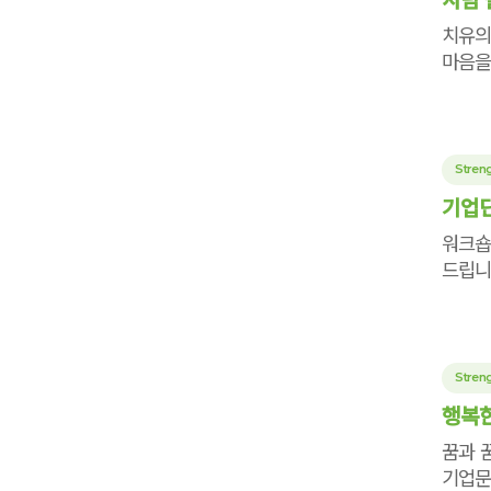
치유의
마음을
Streng
기업단
워크숍
드립니
Streng
행복한
꿈과 
기업문