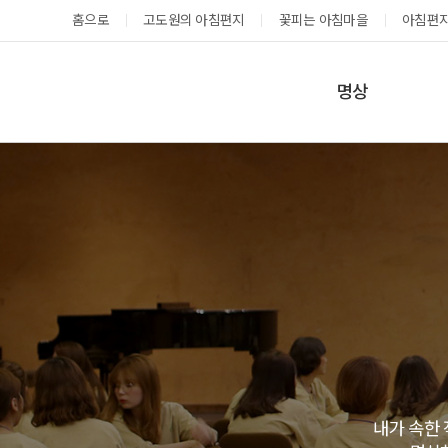
홈으로
고도원의 아침편지
꽃피는 아침마을
아침편지
명상
매일명상
지금 예약가능한 프로그램
예약 캘린더
테마명상
온샘명상
예약가능
예약가능
예약캘린더
성공과 성장을 부르는 내면혁명 워크숍
고도원 작가 북토크 스테이
2026.08.29(토) ~
2026.08.29(토) ~
08.30(일)
08.30(일)
내가 속한