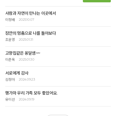
사람과 자연이 만나는 이곳에서
이정배
2025.10.07
나 또한 자연의 일부가 되어 맘껏 웃고 맘컷 채우고 몸은 가볍게 비울 수
잠깐의 멈춤으로 나를 돌아보다
있어서 고요하면서도 마음은 뿌듯함과 만족함으로 오길 잘 했다는
생각이 듭니다 비록 2박3일 내내 비가 와서 야외의 바람 햇살 파란하늘이
조윤영
2025.01.31
주는 넉넉함은 없었지만 더 큰 감동으로 와닿았던 사람들과의 소통과
남편의 은퇴와 다가올 저의 은퇴는 또다른 시작을 의미하는것 같았습니다.
변수에 대한 아주 적절한 노력과 수고로움에 더 좋은 긍정의 에너지를
고향집같은 옹달샘~~
어떻게 준비하고 맞이할것인가의 고민을 행가마에서 사색하고 명상하고 잘
받았습니다
먹고 잘 쉬면서 걱정을 내려놓기 시작했습니다. 지금까지 잘 살아왔듯이
이춘옥
2025.01.30
내가 이렇게 행복감을 받았듯 함께 온 우리 아들도 좋은 느낌을
앞으로도 잘 살아갈것같은 확신이 생깁니다. 멋진 눈풍경을 마음으로 담고
받았을겁니다 아들의 꿈처럼 다음엔 온가정 4식구 완전체로 다시 올 수
25년도를 시작하는 설명절에 모처럼 뜻깊은 여행이었어요
좋은 명상법을 배워서 집에서도 실천으로 옮겨보리라 다짐합니다.
있기를 꿈쿠며....
서로에게 감사
할비와할머니~~낳자마자 손수키운 손주랑 즐겁고 멋진추억여행
마지막시간에 용서라는것에 대해 생각해보는 시간이 있었는데 집으로
사랑합니다
이었답니다 부모님 안계시니 고향집의기억도 흐릿해졌는데~~옹달샘
김정아
2024.09.23
오는길에 용서하고싶은 사람을 용서하는 용기를 낼수 있었습니다. 맛있는
감사합니다
행가마 신청하고 고향집가는날을 기다리는것처럼설레었습니다
음식과 좋은 프로그램으로 다시 봄에 와 보고 싶습니다.
존경합니다
가족모두가 오랜만에 함께한시간이였습니다.
눈이너무내려 가기 힘들었지만 도착하니 눈또한 너무 예쁜 깊은산속 이,
오늘도 많이 웃 을것 같습니다. ^^
행가마 우리 가족 모두 좋았어요.
함께 하는시간이 있어도 모두 각자방에서 자기일들과 일정으로 바빳는데
었답니다
옹달샘에서는 방하나에 베게4개로2박3일 오롯이 함께하였습니다.
유이선
2024.09.19
민속놀이에 썰매타기에 손주녀석이 너무신나하는데~~옹달샘올때
밥도맛있었고 공기도 좋았고 하늘도 너무 예쁜날들이엿습니다.
꼭데려와 달라고~~평생잊지못할 추억을 안고 돌아왔어요 고향다녀온듯~~
예전부터 우리 부부에게는 행복한 장소인 옹달샘
아침지기님들의 따뜻한 배려와 보살핌으로 잘 쉬고와습니다
너무푸근합니다 프로그램의명상~~올해를 더 힘내서 살수있는에너지를
저희가족은 내년 한가위도 계획 해봅니다^^~
얻고왔습니다 식사외모든걸 꼼꼼히 준비하시고 진행해주신 선생님들~~