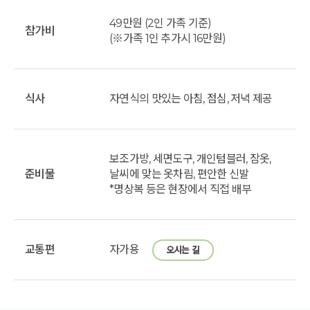
49만원 (2인 가족 기준)
참가비
(※가족 1인 추가시 16만원)
식사
자연식의 맛있는 아침, 점심, 저녁 제공
보조가방, 세면도구, 개인텀블러, 잠옷,
준비물
날씨에 맞는 옷차림, 편안한 신발
*명상복 등은 현장에서 직접 배부
교통편
자가용
오시는 길