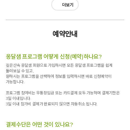
우리 아이에게도 행복한 장소임을 알려주고 싶어서 추석 연휴에
더보기
너무친절하시고~~명절도 반납 하시고~~
방문했습니다.
감사합니다 고맙습니다 사랑합니다 축복합니다
결과는 대성공이구요. 아이갸 또 오고 싶다고 해서 다행입니다.
이번에는 지역과 연계된 프로그램이 있어 색다른 경험이었습니다.
예약안내
단지 너무 더우니 외부 활동이 어려운건 사실이구요.
이런 점은 개선이 필요하겠어요
옹달샘 프로그램 어떻게 신청(예약)하나요?
깊은산속 옹달샘 회원으로 가입하시면 모든 옹달샘 프로그램을 쉽게
다음에는.겨울에 방문 해야겠어요.
둘러보실 수 있고,
원하시는 프로그램을 선택하여 정보를 입력하시면 바로 신청예약이
가능합니다.
프로그램 참여비는 무통장입금 또는 카드결제 모두 가능하며 결제기한은
3일 이내입니다.
3일 이내 참가비 결제가 완료되지 않으면 자동취소 됩니다.
결제수단은 어떤 것이 있나요?