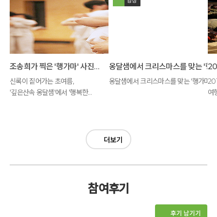
영상
조송희가 찍은 '행가마' 사진모음
신록이 짙어가는 초여름,
옹달샘에서 크리스마스를 맞는 '행가마' 
20
'깊은산속 옹달샘'에서 '행복한
여행
가족 마음여행'을 시작했습니다.
더보기
참여후기
후기 남기기