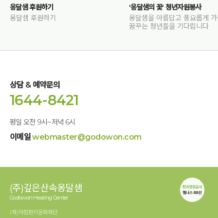
옹달샘 후원하기
'옹달샘의 꽃' 청년자원봉사
옹달샘 후원하기
옹달샘을 아름답고 풍요롭게 
꿈꾸는 청년들을 기다립니다
상담 & 예약문의
1644-8421
평일 오전 9시~저녁 6시
이메일
webmaster@godowon.com
(주)깊은산속옹달샘
Godowon Healing Center
(재)아침편지문화재단