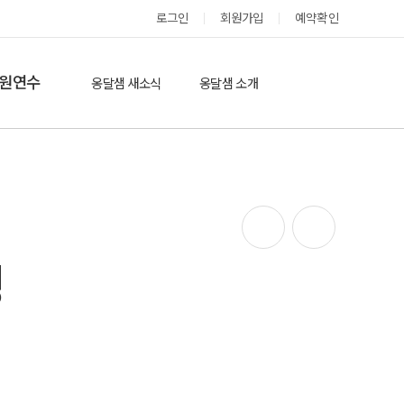
로그인
회원가입
예약확인
옹달샘 스테이 예약
원연수
옹달샘 새소식
옹달샘 소개
옹달샘 이야기
옹달샘 둘러보기
에듀힐링’(개인)
보도기사
도움방
참여후기
검색
자유게시판
닝