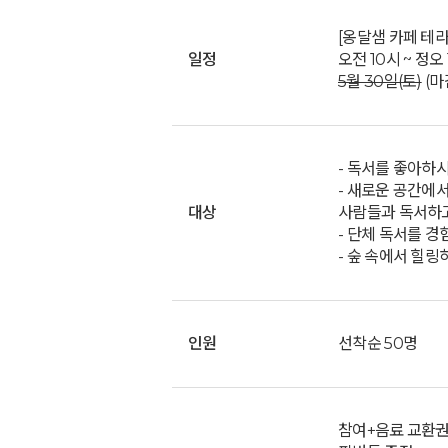
[옹달샘 카페 테라
일정
오전 10시 ~ 정오 
5월 30일(토)
(마
- 독서를 좋아하
- 새로운 공간에
대상
사람들과 독서하고
- 단체 독서를 경
- 숲 속에서 힐링
인원
선착순 50명
참여+음료 교환권