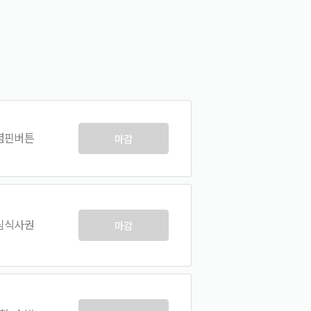
념핀버튼
마감
심식사권
마감