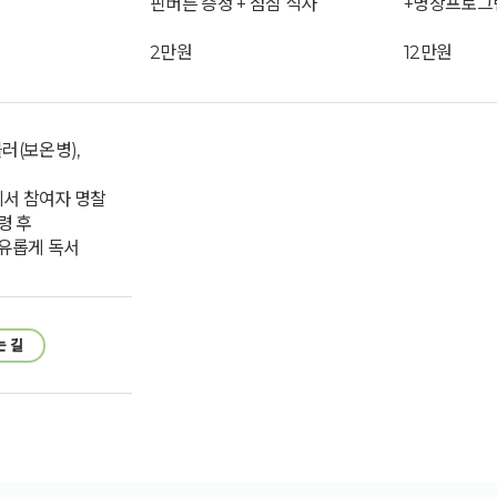
핀버튼 증정 + 점심 식사
+명상프로그램
2만원
12만원
블러(보온병),
에서 참여자 명찰
령 후
유롭게 독서
는 길