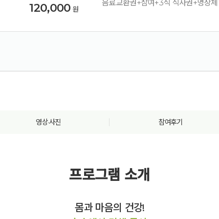
음료교환권+참여+3식 식사권+명상체
120,000
원
영상·사진
참여후기
프로그램 소개
몸과 마음의 건강!