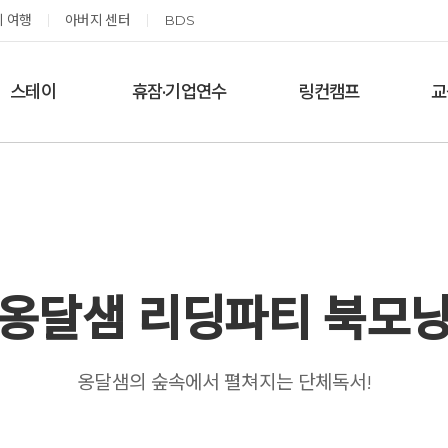
 여행
아버지 센터
BDS
스테이
휴잠·기업연수
링컨캠프
교
한달살기
기업단체 맞춤연수
링컨학교 공지사항
‘
여름休, 쉼스테이
휴잠
링컨학교 이야기
옹달샘 여백 스테이
예약가능
예약가능
옹달샘 리딩파티 북모
태초 먹거리 황금변 캠프
신원범 교수님과 함께 하는 통증잡는 워크숍
옹달샘의 숲속에서 펼쳐지는 단체독서!
2026.09.05(토) ~
2026.09.11(금) ~ 09.12(토)
09.06(일)