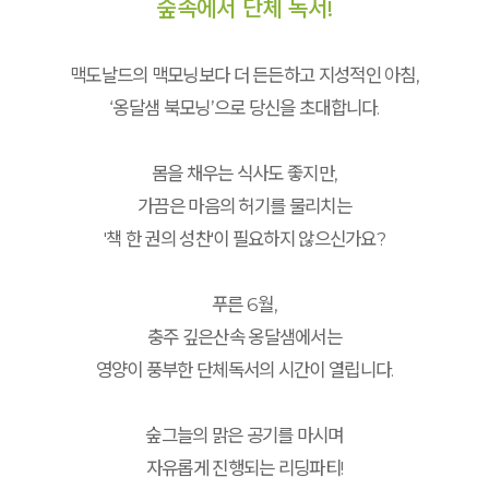
숲속에서 단체 독서!
맥도날드의 맥모닝보다 더 든든하고 지성적인 아침,
‘옹달샘 북모닝’으로 당신을 초대합니다.
몸을 채우는 식사도 좋지만,
가끔은 마음의 허기를 물리치는
'책 한 권의 성찬'이 필요하지 않으신가요?
푸른 6월,
충주 깊은산속 옹달샘에서는
영양이 풍부한 단체독서의 시간이 열립니다.
숲그늘의 맑은 공기를 마시며
자유롭게 진행되는 리딩파티!