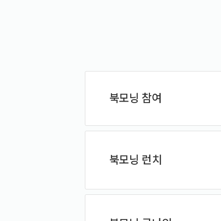
북모닝 참여
북모닝 런치