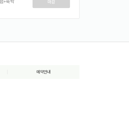
험+숙박
마감
예약안내