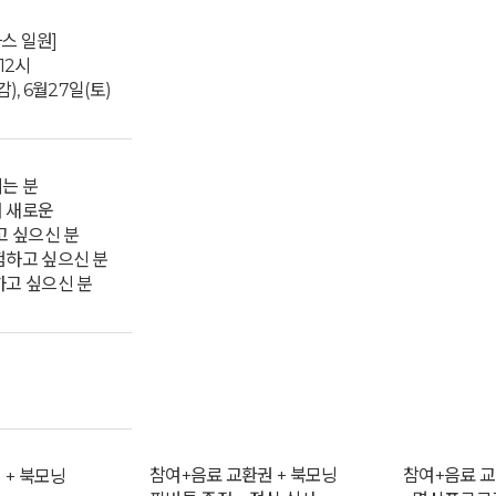
스 일원]
12시
감), 6월27일(토)
시는 분
서 새로운
 싶으신 분
험하고 싶으신 분
하고 싶으신 분
참여+음료 교환권 + 북모닝
참여+음료 교
 + 북모닝