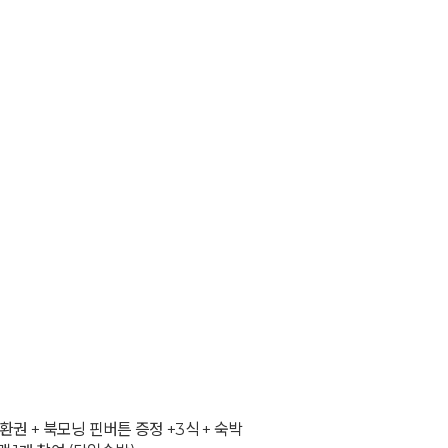
환권 + 북모닝 핀버튼 증정 +3식 + 숙박