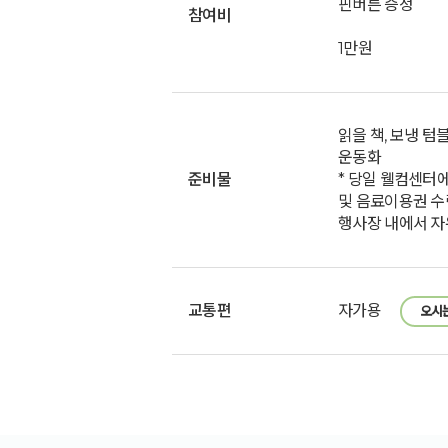
핀버튼 증정
참여비
1만원
읽을 책, 보냉 텀
운동화
준비물
* 당일 웰컴센터
및 음료이용권 수
행사장 내에서 자
교통편
자가용
오시