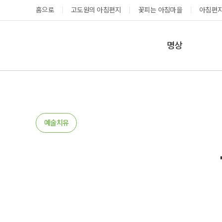
홈으로
고도원의 아침편지
꽃피는 아침마을
아침편지
명상
매일명상
지금 예약가능한 프로그램
예약 캘린더
테마명상
온샘명상
예약가능
예약가능
예술치유
예약캘린더
성공과 성장을 부르는 내면혁명 워크숍
고도원 작가 북토크 스테이
2026.08.29(토) ~
2026.08.29(토) ~
08.30(일)
08.30(일)