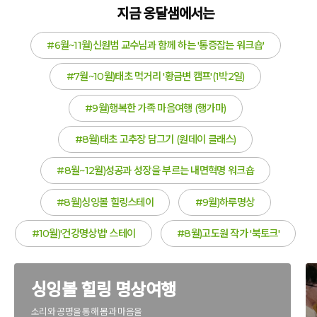
지금 옹달샘에서는
#6월~11월)신원범 교수님과 함께 하는 '통증잡는 워크숍'
#7월~10월)태초 먹거리 '황금변 캠프'(1박2일)
#9월)행복한 가족 마음여행 (행가마)
#8월)태초 고추장 담그기 (원데이 클래스)
#8월~12월)성공과 성장을 부르는 내면혁명 워크숍
#8월)싱잉볼 힐링스테이
#9월)하루명상
#10월)'건강명상법' 스테이
#8월)고도원 작가 '북토크'
싱잉볼 힐링 명상여행
소리와 공명을 통해 몸과 마음을