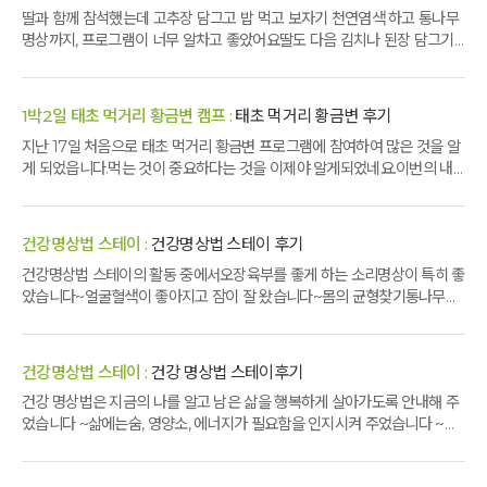
딸과 함께 참석했는데 고추장 담그고 밥 먹고 보자기 천연염색 하고 통나무
명상까지, 프로그램이 너무 알차고 좋았어요딸도 다음 김치나 된장 담그기
에도 참..
1박2일 태초 먹거리 황금변 캠프 :
태초 먹거리 황금변 후기
지난 17일 처음으로 태초 먹거리 황금변 프로그램에 참여하여 많은 것을 알
게 되었읍니다.먹는 것이 중요하다는 것을 이제야 알게되었네요.이번의 내
용을 참고..
건강명상법 스테이 :
건강명상법 스테이 후기
건강명상법 스테이의 활동 중에서오장육부를 좋게 하는 소리명상이 특히 좋
았습니다~얼굴혈색이 좋아지고 잠이 잘 왔습니다~몸의 균형찾기통나무이
완명상, 건..
건강명상법 스테이 :
건강 명상법 스테이후기
건강 명상법은 지금의 나를 알고 남은 삶을 행복하게 살아가도록 안내해 주
었습니다 ~삶에는숨, 영양소, 에너지가 필요함을 인지시켜 주었습니다 ~삼
토시, 소..