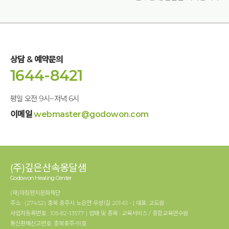
상담 & 예약문의
1644-8421
평일 오전 9시~저녁 6시
이메일
webmaster@godowon.com
(주)깊은산속옹달샘
Godowon Healing Center
(재)아침편지문화재단
주소 : (27452) 충북 충주시 노은면 우성1길 201-61 - | 대표: 고도원
사업자등록번호 : 105-82-13577 | 업태 및 종목 : 교육서비스 / 종합교육연수원
통신판매신고번호: 충북충주-91호