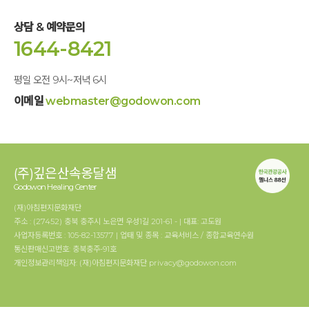
상담 & 예약문의
1644-8421
평일 오전 9시~저녁 6시
이메일
webmaster@godowon.com
(주)깊은산속옹달샘
Godowon Healing Center
(재)아침편지문화재단
주소 : (27452) 충북 충주시 노은면 우성1길 201-61 - | 대표: 고도원
사업자등록번호 : 105-82-13577 | 업태 및 종목 : 교육서비스 / 종합교육연수원
통신판매신고번호: 충북충주-91호
개인정보관리책임자: (재)아침편지문화재단 privacy@godowon.com