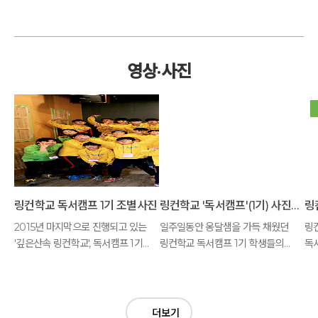
영상·사진
링컨학교 독서캠프 1기 조별사진 모음
링컨학교 '독서캠프'(1기) 사진모음
2015년 마지막으로 진행되고 있는
일주일동안 옹달샘을 가득 채웠던
링
'깊은산속 링컨학교', 독서캠프 1기
링컨학교 독서캠프 1기 학생들의
독
학생들의 조별 사진을 여러분에게
빛나는 사진들을 나눕니다.
소개합니다.
더보기