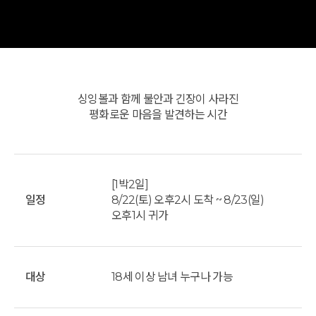
싱잉볼과 함께 불안과 긴장이 사라진
평화로운 마음을 발견하는 시간
[1박2일]
일정
8/22(토) 오후2시 도착 ~ 8/23(일)
오후1시 귀가
대상
18세 이상 남녀 누구나 가능