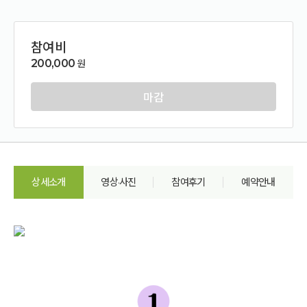
참여비
200,000
원
마감
상세소개
영상·사진
참여후기
예약안내