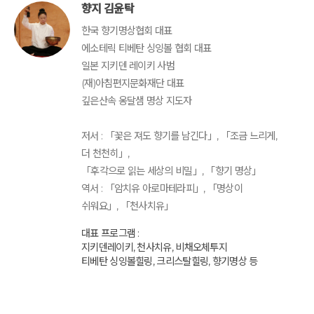
향지 김윤탁
한국 향기명상협회 대표
에소테릭 티베탄 싱잉볼 협회 대표
일본 지키덴 레이키 사범
(재)아침편지문화재단 대표
깊은산속 옹달샘 명상 지도자
저서 : 「꽃은 져도 향기를 남긴다」, 「조금 느리게,
더 천천히」,
「후각으로 읽는 세상의 비밀」, 「향기 명상」
역서 : 「암치유 아로마테라피」, 「명상이
쉬워요」, 「천사치유」
대표 프로그램 :
지키덴레이키, 천사치유, 비채오체투지
티베탄 싱잉볼힐링, 크리스탈힐링, 향기명상 등