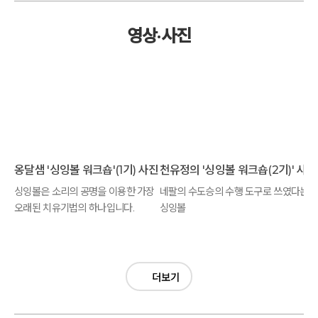
영상·사진
옹달샘 '싱잉볼 워크숍'(1기) 사진모음
천유정의
싱잉볼은 소리의 공명을 이용한 가장
네팔의 수도승의 수행 도구로 쓰였다는
오래된 치유기법의 하나입니다.
싱잉볼
더보기