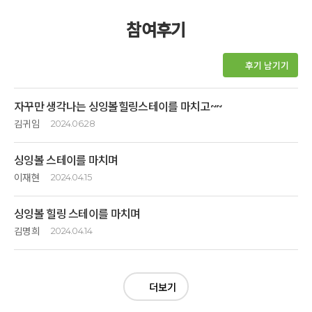
참여후기
후기 남기기
자꾸만 생각나는 싱잉볼힐링스테이를 마치고~~
김귀임
2024.06.28
평온한 마음을 더하기 위해 셋이서 프로그램을
싱잉볼 스테이를 마치며
참여했습니다.
그날따라 많은 비가 내렸지만 마음은 옹달샘을 생각하니
이재현
2024.04.15
빗줄기가 리듬처럼 다가와 한없이 즐겁기만~~
싱잉볼 원데이 클래스를 경험하고
노래하는 그릇이라는
싱잉볼 힐링 스테이를 마치며
그 신비로움에 매료되어 남편과 함께 참석했습니다
명상을 접한후 소리와 울림이 고유의 하모니를 만들어
김명희
2024.04.14
몸과 마음을 편안하게 다시 삶에 활기를 얻고
아무말 없이 따라와 준 배우자에게 감사를 드립니다
숲길을 산책하는 도중 우연히 고도원님과 마주쳐 인증샷을
마음이 어지러울 때마다 고도원의 아침편지를 헤매이고 다녔던 것 같네요.
핫한 장면을 기억속으로 간직하겠습니다.
2014년도에 아들을 링컨캠프에 보냈었는데..그 이후로 왜 나에게는 그런
이번 싱잉볼 스테이는 싱잉볼을 사용해서 몸을 이완해주고 명상에 접근할
일상으로 돌아왔지만 순간순간 떠오르는 숲속길,
선물을 주지 못했는지 ~~
수 있는 길을 알려준 클래스였습니다
더보기
스파, 밥상을 잊지 못하고 다시 생각나면 가겠습니다.
마음은 늘 가고 싶다고 외치면서 몸은 현실에 묶여 있었나 봅니다.
아울러 마스터님들이 진행해주신 참으로 귀한 힐링의 시간도 있었습니다
친절하신 아침지기님들 수고에 감사합니다.