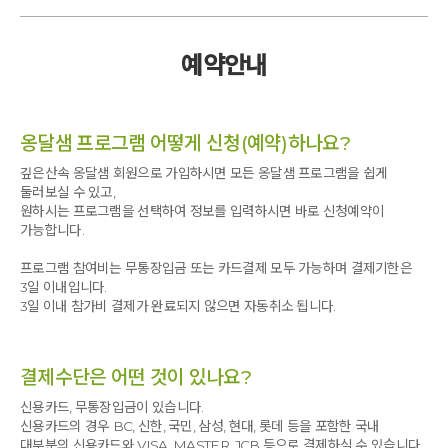
싱잉볼 체험은 저에게 '소리도 공간이 될 수 있구나!' 를 느끼게 해
온전히 다른 세상에 있게 해주신 마스터님과 아침지기님들 그리고
주었습니다. 여러 사람이 함께 있었지만 혼자 오롯이 느낄 수 있는 끝없이
고도원님께 감사를 드립니다
이어지는 느낌이 따스한 봄햇살 같았습니다. 메마르지 않는 촉촉한 마음
예약안내
담아왔습니다. *^.^*
감사합니다
사랑합니다
감사합니다. 사랑합니다.~~
옹달샘 프로그램 어떻게 신청(예약)하나요?
추신 : 내주신 숙제 열심히 해보려합니다
깊은산속 옹달샘 회원으로 가입하시면 모든 옹달샘 프로그램을 쉽게
둘러보실 수 있고,
원하시는 프로그램을 선택하여 정보를 입력하시면 바로 신청예약이
가능합니다.
프로그램 참여비는 무통장입금 또는 카드결제 모두 가능하며 결제기한은
3일 이내입니다.
3일 이내 참가비 결제가 완료되지 않으면 자동취소 됩니다.
결제수단은 어떤 것이 있나요?
신용카드, 무통장입금이 있습니다.
신용카드의 경우 BC, 신한, 국민, 삼성, 현대, 롯데 등을 포함한 국내
대부분의 신용카드와 VISA, MASTER, JCB 등으로 결제하실 수 있습니다.