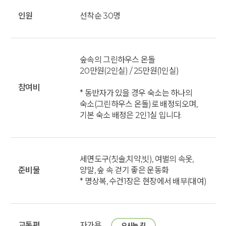
인원
선착순 30명
숲속의 그린하우스 온돌
20만원(2인실) / 25만원(1인실)
참여비
* 동반자가 있을 경우 숙소는 하나의
숙소(그린하우스 온돌)로 배정되오며,
기본 숙소 배정은 2인1실 입니다.
세면도구(칫솔,치약,빗), 여벌의 속옷,
준비물
양말, 숲 속 걷기 좋은 운동화
* 명상복, 수건1장은 현장에서 배부(대여)
교통편
자가용
오시는 길