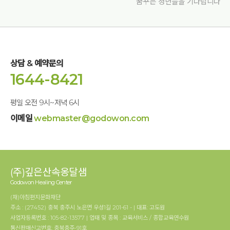
꿈꾸는 청년들을 기다립니다
상담 & 예약문의
1644-8421
평일 오전 9시~저녁 6시
이메일
webmaster@godowon.com
(주)깊은산속옹달샘
Godowon Healing Center
(재)아침편지문화재단
주소 : (27452) 충북 충주시 노은면 우성1길 201-61 - | 대표: 고도원
사업자등록번호 : 105-82-13577 | 업태 및 종목 : 교육서비스 / 종합교육연수원
통신판매신고번호: 충북충주-91호