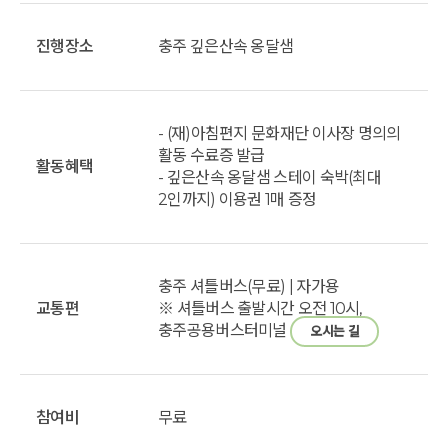
진행장소
충주 깊은산속 옹달샘
- (재)아침편지 문화재단 이사장 명의의
활동 수료증 발급
활동혜택
- 깊은산속 옹달샘 스테이 숙박(최대
2인까지) 이용권 1매 증정
충주 셔틀버스(무료) | 자가용
교통편
※ 셔틀버스 출발시간 오전 10시,
충주공용버스터미널
오시는 길
참여비
무료