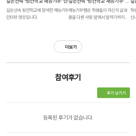
깊은산속 '링컨학교 재능기부' 인터뷰 영상
깊은산속 '링컨학교 재능기부' 영상2
깊은산속 링컨학교에 참여한 재능기부쌤들의
재능기부쌤은 학생들이 자신의 삶과
학
인터뷰 영상입니다.
꿈을 다른 사람 앞에서 말하기까지
신
진심으로 꿈을 물어주고 들어줍니다.
가
띄
더보기
참여후기
후기 남기기
등록된 후기가 없습니다.