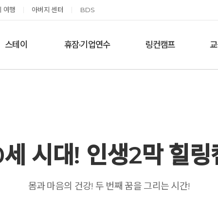
 여행
아버지 센터
BDS
스테이
휴잠·기업연수
링컨캠프
교
한달살기
기업단체 맞춤연수
링컨학교 공지사항
‘
여름休, 쉼스테이
휴잠
링컨학교 이야기
옹달샘 여백 스테이
예약가능
예약가능
0세 시대! 인생2막 힐
고도원 작가 북토크 스테이
태초 먹거리 황금변 캠프
몸과 마음의 건강! 두 번째 꿈을 그리는 시간!
2026.08.29(토) ~
2026.09.05(토) ~
08.30(일)
09.06(일)