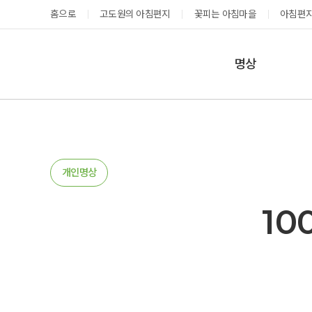
홈으로
고도원의 아침편지
꽃피는 아침마을
아침편지
명상
매일명상
지금 예약가능한 프로그램
예약 캘린더
테마명상
온샘명상
예약가능
예약가능
개인명상
예약캘린더
10
태초 고추장 담그기
성공과 성장을 부르는 내면혁명 워크숍
2026.08.08(토)
2026.08.29(토) ~
08.30(일)