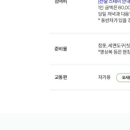
참여비
[전날 스테이 안내
1인 금액은 80,
당일 저녁과 다음
* 동반자가 있을
잠옷, 세면도구(칫솔
준비물
*명상복 등은 현
교통편
자가용
오시