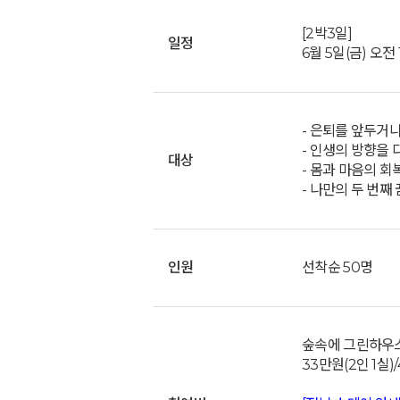
[2박3일]
일정
6월 5일(금) 오전
- 은퇴를 앞두거
- 인생의 방향을 
대상
- 몸과 마음의 회
- 나만의 두 번째
인원
선착순 50명
숲속에 그린하우
33만원(2인 1실)