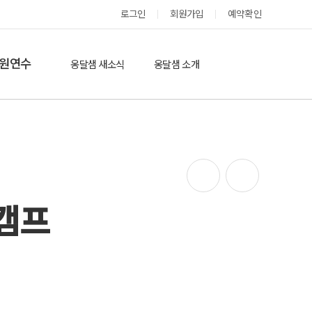
로그인
회원가입
예약확인
옹달샘 스테이 예약
원연수
옹달샘 새소식
옹달샘 소개
옹달샘 이야기
옹달샘 둘러보기
에듀힐링’(개인)
보도기사
도움방
참여후기
검색
자유게시판
링캠프