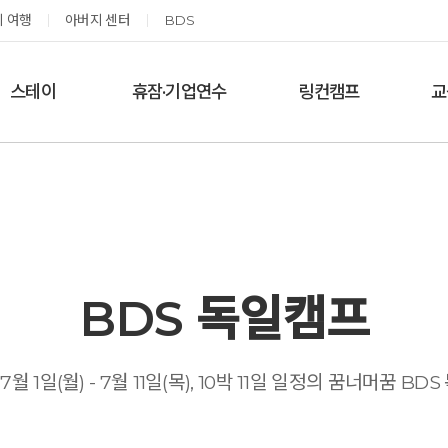
 여행
아버지 센터
BDS
스테이
휴잠·기업연수
링컨캠프
교
한달살기
기업단체 맞춤연수
링컨학교 공지사항
‘
여름休, 쉼스테이
휴잠
링컨학교 이야기
옹달샘 여백 스테이
예약가능
예약가능
BDS 독일캠프
태초 먹거리 황금변 캠프
신원범 교수님과 함께 하는 통증잡는 워크숍
 7월 1일(월) - 7월 11일(목), 10박 11일 일정의 꿈너머꿈 BD
2026.09.05(토) ~
2026.09.11(금) ~ 09.12(토)
09.06(일)