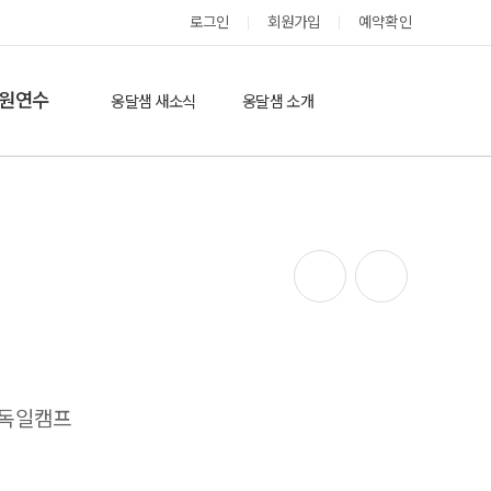
로그인
회원가입
예약확인
옹달샘 스테이 예약
원연수
옹달샘 새소식
옹달샘 소개
옹달샘 이야기
옹달샘 둘러보기
에듀힐링’(개인)
보도기사
도움방
참여후기
검색
자유게시판
S 독일캠프