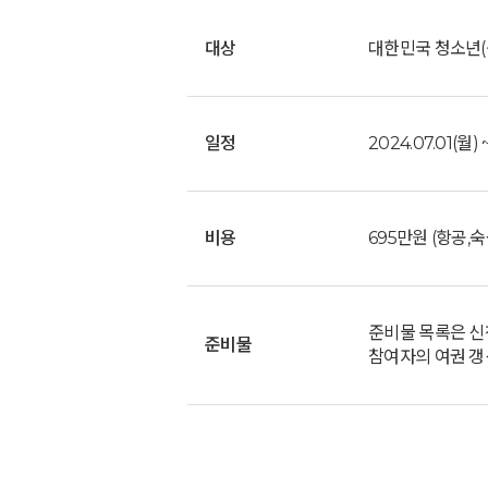
대상
대한민국 청소년(중
일정
2024.07.01(월) ~
비용
695만원 (항공,숙
준비물 목록은 신
준비물
참여자의 여권 갱