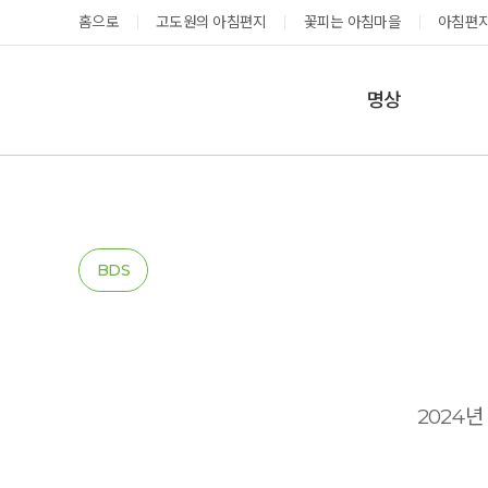
홈으로
고도원의 아침편지
꽃피는 아침마을
아침편지
명상
매일명상
지금 예약가능한 프로그램
예약 캘린더
테마명상
온샘명상
예약가능
예약가능
BDS
예약캘린더
성공과 성장을 부르는 내면혁명 워크숍
고도원 작가 북토크 스테이
2024년
2026.08.29(토) ~
2026.08.29(토) ~
08.30(일)
08.30(일)