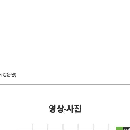
직항운행)
영상·사진
영