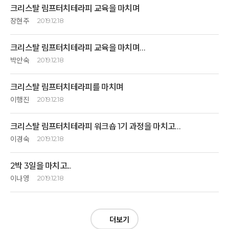
크리스탈 림프터치테라피 교육을 마치며
장현주
2019.12.18
향지샘 교육 진행이 처음에는 생소했지만 시간이 흘러가면서
크리스탈 림프터치테라피 교육을 마치며…
배우고 나누면서 향지샘의 열정에 감동이었습니다.
고운 말씨에서 풍겨 나온 기품에 매력을 느꼈습니다.
박안숙
2019.12.18
림프가 우리 몸에서 하는 일들이 너무나 소중하다는 것을
4~5시간의 먼 길을 올 때의 마음은 내게는 너무 생소한
알면서 내 몸을 더욱더 사랑하고 싶었습니다.
크리스탈 림프터치테라피를 마치며
교육이어서 별 의미 없이 교육에 임했는데 처음에 느낌과는 달리
향지샘의 깊이 있는 강의에 매료되어 열렬한 팬이 되어버린 것 같습니다.
이행진
2019.12.18
현장으로 돌아가서 깊은산속옹달샘 명상치유센터에서
향지샘 림프터치테라피를 홍보하고 많은 사람들이 알고 배워서
림프 마사지를 크리스탈로 한다는 게 상상이 안 되어서
크리스탈의 다양한 종류와… 우리 몸에 좋은 치유의 효과가 있다는 것도
건강한 한국인이 되었으면 합니다.
크리스탈 림프터치테라피 워크숍 1기 과정을 마치고…
인터넷을 뒤져봐도 찾을 수가 없어서 기대 반 걱정 반으로 임했는데
이제 알게 되었고 우리 몸에서 청소부 역할을 하는 림프절에 대한 터치를
생각보다 만족스런 강의 감사합니다.
이경숙
2019.12.18
통한
건강의 중요성도 알게 되었고….. 참 의미 있고 유익한 교육이었다고
사랑합니다. 감사합니다.
처음 깊은 산속 옹달샘을 찾을 때 엄마로, 아내로, 딸로, 며느리로
예쁜 말씨와 부드러운 진행으로 쏙쏙 내 것으로 만들어지는
생각합니다.
2박 3일을 마치고...
다람쥐 체바퀴돌 듯 하루하루 나를 잊고 살아가는 나날을(일상을)
시간이었습니다.
다만 아쉬운 점은 온종일 시간보다 중간에 산책하는 시간이나
벗어나고파 찾아왔던 곳.
이나영
2019.12.18
마사지 하면, 지압으로 자극을 한다고만 생각했지 손에 힘을 빼고
여기서 배운 내용을 백배 활용해서 부실한 몸을 건강하게 만들어서
요가시간을 주었으면 더욱 좋지 않았나 싶습니다.
터치만으로 해서
향지샘처럼 우리 사회에 향기를 품기는 사람이 되고 싶습니다.
자세한 정보 없이, 찾아보지 못하고 워크숍을 시작하였습니다.
숲속 나무만 보아도 나를 돌아보게 할 수 있는 쉼이 되었건만
림프마사지가 어렵지도 않고 힘들지도 않아 저는 만족합니다.
좋은 강의 들을 수 있어서 행복했습니다.
명상이라는 단어가 낯설고 크리스탈 또한 익숙하지 않아 흥미와
반짝반짝 빛나는 보석으로 그 말을 하고 남이 차려주는 음식들로 배를
앞으로 많은 발전이 있길 기도할게요.
관심도가 처음에는 낮았지만, 향지샘의 나긋나긋 조곤조곤 하시며 친절하신
채우고
더보기
집에 돌아가면 가족들에게 해줌으로써 건강하고
설명과 아침지기 선생님들의 배려와 재미있는 많은 선생님들의 만남으로