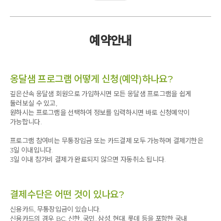
많은 건강한 마사지를 통한 또 다른 나를 찾을 수 있어 뿌듯하였다.
행복한 가정을 꾸리며 살아갈 수 있는 원동력이 되었습니다.
사랑합니다. 감사합니다.
마음이 열리고 웃음이 함께하는 시간이 되었습니다.
인간의 몸은 우주와의 관계가 깊은 만큼
참으로 감사하고 사랑합니다.
아로마마사지, 타이마사지 등 큰 압력으로 근육을 풀어주는 마사지에만
항상 보존과 더불어 사랑해야겠다는 마음 또한 앞선다.
익숙하고 접해봤기에, 림프 마사지가 정말 도움이 되는 것일까? 의문이
예약안내
앞으로 기회가 주어진다면 사랑하는 가족과
들었지만
함께할 수 있는 날도 기대해본다.
편안한 노래와 조명, 손길에 금방 잠이 들고 몸이 풀리는 걸 느낄 수 있어
정말 새롭고 일에서 벗어나 나를 돌아볼 수 있는 시간이 되었습니다.
옹달샘 프로그램 어떻게 신청(예약)하나요?
하지만 아직 마음의 문을 더 열어야겠다는 생각도 들었습니다.
깊은산속 옹달샘 회원으로 가입하시면 모든 옹달샘 프로그램을 쉽게
직원 워크숍으로 온 것이기에 이론보다는 직접 해보며 받아보는
둘러보실 수 있고,
시간이 더욱 많았으면 좋겠다는 생각도 들었습니다.
원하시는 프로그램을 선택하여 정보를 입력하시면 바로 신청예약이
가능합니다.
고생하셨어요~!!
프로그램 참여비는 무통장입금 또는 카드결제 모두 가능하며 결제기한은
3일 이내입니다.
3일 이내 참가비 결제가 완료되지 않으면 자동취소 됩니다.
결제수단은 어떤 것이 있나요?
신용카드, 무통장입금이 있습니다.
신용카드의 경우 BC, 신한, 국민, 삼성, 현대, 롯데 등을 포함한 국내