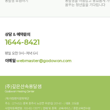
옹달샘 후원하기
옹달샘을 아름답고 풍요롭게 
꿈꾸는 청년들을 기다립니다
상담 & 예약문의
1644-8421
평일 오전 9시~저녁 6시
이메일
webmaster@godowon.com
(주)깊은산속옹달샘
Godowon Healing Center
(재)아침편지문화재단
주소 : (27452) 충북 충주시 노은면 우성1길 201-61 - | 대표: 고도원
사업자등록번호 : 105-82-13577 | 업태 및 종목 : 교육서비스 / 종합교육연수원