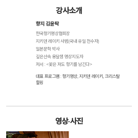
강사소개
향지 김윤탁
한국향기명상협회장
지키덴 레이키 사범(국내 유일 전수자)
일본문학 박사
깊은산속 옹달샘 명상지도자
저서 : <꽃은 져도 향기를 남긴다>
대표 프로그램 : 향기명상, 지키덴 레이키, 크리스탈
힐링
영상·사진