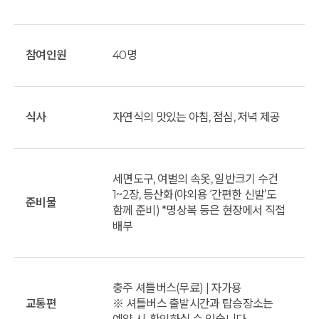
참여인원
40명
식사
자연식의 맛있는 아침, 점심, 저녁 제공
세면도구, 여벌의 속옷, 일반크기 수건
1~2장, 등산화(야외용 ‘간편한 신발’도
준비물
함께 준비) *명상복 등은 현장에서 직접
배부
충주 셔틀버스(무료) | 자가용
교통편
※ 셔틀버스 출발시간과 탑승장소는