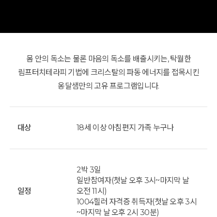
몸 안의 독소는 물론 마음의 독소를 배출시키는, 탁월한
림프터치테라피 기법에 크리스탈의 파동 에너지를 접목시킨
옹달샘만의 고유 프로그램입니다.
대상
18세 이상 아침편지 가족 누구나
2박 3일
일반참여자(첫날 오후 3시~마지막 날
일정
오전 11시)
1004힐러 자격증 취득자(첫날 오후 3시
~마지막 날 오후 2시 30분)