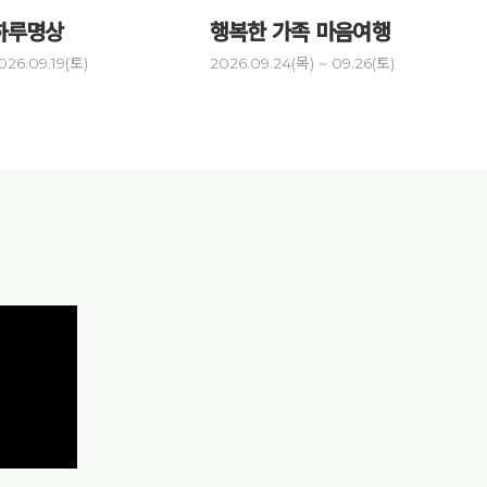
하루명상
행복한 가족 마음여행
건강명
026.09.19(토)
2026.09.24(목) ~ 09.26(토)
2026.10