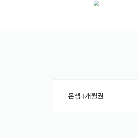
예약가능
예약가능
하루명상
행복한 가족 마음여행
2026.09.19(토)
2026.09.24(목) ~
09.26(토)
온샘 1개월권