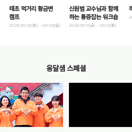
태초 먹거리 황금변
신원범 교수님과 함께
캠프
하는 통증잡는 워크숍
2
)
2026.09.05(토) ~ 09.06(일)
2026.09.11(금) ~ 09.12(토)
옹달샘 스페셜