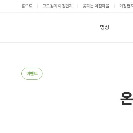
홈으로
고도원의 아침편지
꽃피는 아침마을
아침편지
명상
매일명상
지금 예약가능한 프로그램
예약 캘린더
테마명상
온샘명상
예약가능
예약가능
이벤트
예약캘린더
온
성공과 성장을 부르는 내면혁명 워크숍
고도원 작가 북토크 스테이
2026.08.29(토) ~
2026.08.29(토) ~
08.30(일)
08.30(일)