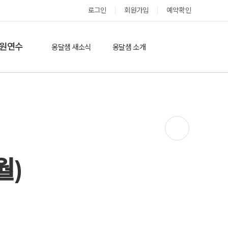
로그인
회원가입
예약확인
옹달샘 스테이 예약
원연수
옹달샘 새소식
옹달샘 소개
옹달샘 이야기
옹달샘 둘러보기
에듀힐링’(개인)
보도기사
도움방
참여후기
검색
자유게시판
월)