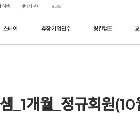
 여행
아버지 센터
BDS
스테이
휴잠·기업연수
링컨캠프
교
한달살기
기업단체 맞춤연수
링컨학교 공지사항
‘
여름休, 쉼스테이
휴잠
링컨학교 이야기
옹달샘 여백 스테이
예약가능
예약가능
샘_1개월_정규회원(10
태초 먹거리 황금변 캠프
신원범 교수님과 함께 하는 통증잡는 워크숍
2026.09.05(토) ~
2026.09.11(금) ~ 09.12(토)
09.06(일)