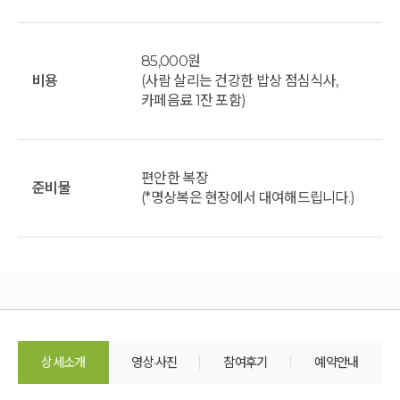
85,000원
비용
(사람 살리는 건강한 밥상 점심식사,
카페음료 1잔 포함)
편안한 복장
준비물
(*명상복은 현장에서 대여해드립니다.)
상세소개
영상·사진
참여후기
예약안내