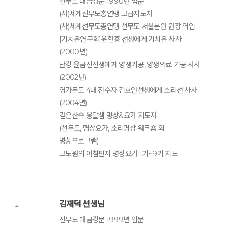
선무도 대금강문 1990년 입문
(사)세계선무도총연맹 고급지도자
(사)세계선무도총연맹 선무도 서울본원 원장 역임
[기치유연구회]윤한흥 선생에게 기치유 사사
(2000년)
난강 윤금선선생에게 양생기공, 양생의료 기공 사사
(2002년)
영가무도 4대 전수자 김호언선생에게 소리선 사사
(2004년)
깊은산속 옹달샘 명상&요가 지도자
(선무도, 명상요가, 소리명상 워크숍 외
명상프로그램)
고도원의 아침편지 명상요가 1기~9기 지도
김재덕 선생님
선무도 대금강문 1999년 입문