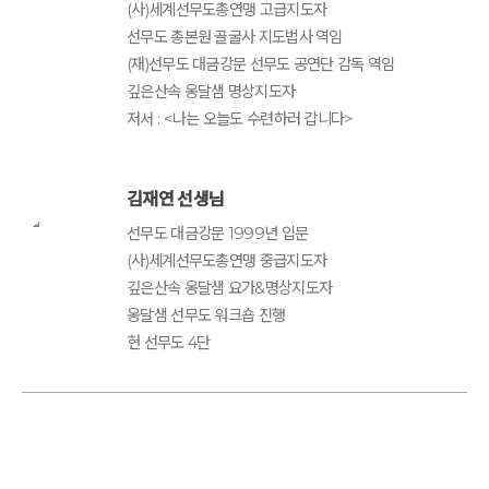
(사)세계선무도총연맹 고급지도자
선무도 총본원 골굴사 지도법사 역임
(재)선무도 대금강문 선무도 공연단 감독 역임
깊은산속 옹달샘 명상지도자
저서 : <나는 오늘도 수련하러 갑니다>
김재연 선생님
선무도 대금강문 1999년 입문
(사)세계선무도총연맹 중급지도자
깊은산속 옹달샘 요가&명상지도자
옹달샘 선무도 워크숍 진행
현 선무도 4단