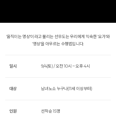
'움직이는 명상'이라고 불리는 선무도는 우리에게 익숙한 '요가'와
'명상'을 아우르는 수행법입니다.
일시
9/4(토) / 오전 10시 ~ 오후 4시
대상
남녀노소 누구나(11세 이상부터)
인원
선착순 15명