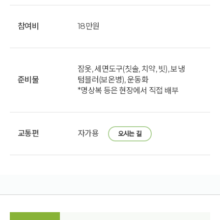
참여비
18만원
잠옷, 세면도구(칫솔, 치약, 빗), 보냉
준비물
텀블러(보온병), 운동화
*명상복 등은 현장에서 직접 배부
교통편
자가용
오시는 길