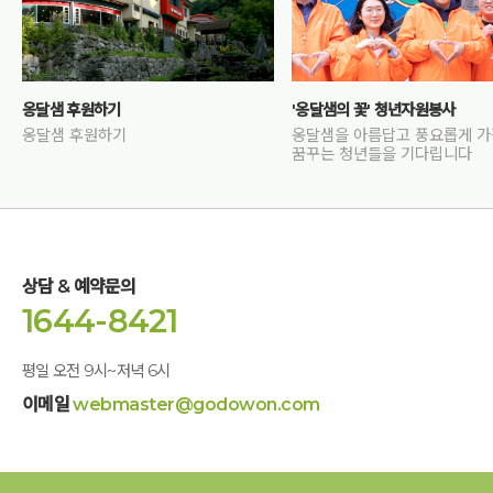
옹달샘 후원하기
'옹달샘의 꽃' 청년자원봉사
옹달샘 후원하기
옹달샘을 아름답고 풍요롭게 
꿈꾸는 청년들을 기다립니다
상담 & 예약문의
1644-8421
평일 오전 9시~저녁 6시
이메일
webmaster@godowon.com