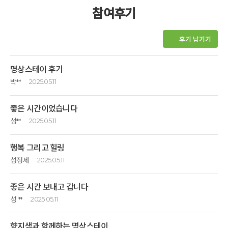
참여후기
후기 남기기
명상스테이 후기
박**
2025.05.11
혼자 명상할 수있는 길을 배웠습니다. 깔끔한 음식, 쾌적하고 아름다운 주변
좋은 시간이었습니다
경관과 환경, 그리고 이 명상의 샘에 초대해준 친구 모두 귀하고 감사한
기회ㅕㅆ습니다.
성**
2025.05.11
좋은 공간에서 좋은 음식, 공기, 좋은 분들과 좋은 시간이었습니다.
행복 그리고 힐링
명상에 대한 사전적 의미 말곤 알지 못하고 해보려고 한 적이 없었는데 이번
성정세
2025.05.11
명상 프로그램을 통해 명상에 대하여 얕게나마 알게되어 생활에서 실천할
이런 명상의 기회를 준 와이프에게 고맙고. 또 바쁘지만 함께 해준 딸들
수 있게 되었습니다.
좋은 시간 보내고 갑니다
고맙다. 비가 오는 날씨도 명상을 하기에 너무 좋았던 것 같습니다. 날씨가
너무 좋았으면 이런저런 분심이 들어 명상을 하는데 장애가 되었을텐데...
성 **
2025.05.11
마음이 힘들 때 스스로에 대한 고민이 있을때 아니면 무엇인지 모르더라도
3일간 명상을 통해 내가 누구인가에 대해 조금은 알 수 있었던 계기가
어딘가에서 쉬고싶을 때 이 곳에서 명상을 하면 어쩌면 목적을 얻을 수 있을
가족과 함께 방문했는데 기존에 갔었던 거족여행과 다르게 명상이 더해져서
되었습니다. 겉으로안 드러나는 나에 대해서만 신경을 썼지, 내 내면 깊이
것 같습니다. 저 또한 그랬습니다. 모두들 감사했습니다^^
향지샘과 함께하는 명상스테이
더 알차고 뜻깊었던 시간이었습니다.