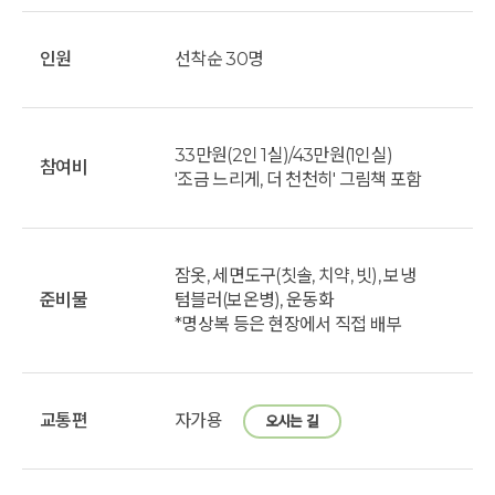
인원
선착순 30명
33만원(2인 1실)/43만원(1인실)
참여비
'조금 느리게, 더 천천히' 그림책 포함
잠옷, 세면도구(칫솔, 치약, 빗), 보냉
준비물
텀블러(보온병), 운동화
*명상복 등은 현장에서 직접 배부
교통편
자가용
오시는 길