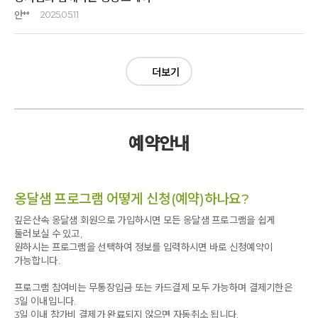
있는 또다른 나에 대해서는 거의 모르고 지내왔었는데 앞으로는 또다른
밥도 맛있고 숲 산책, 공기도 좋아요.
안**
2025.05.11
나를 찾도록 노력하겠습니다. 주변 사람들에게 좀더 잘해야겠다는 생각도
많이 하게 되었습니다. 좋은 교육 내용, 좋은 시설, 맑은 공기. 아름다운
업무스트레스와 지친 일상에 다시 찾은 옹달샘 ^^
새소리, 에쁜 꽃들과 향기, 맛있는 밥 이 모든 것들이 저에겐
이번 명상스테이에서 바쁜 일상과 생각을 멈추는 연습을 통해 회복과 충전이
행복이었습니다. 모두 감사드립니다. 2박 3 일동안 가족들과 함께 해서
되었고, 새로운 힘으로 또 일상을 살아갈 힘을 얻게 되는 귀한 시간이었습니다.
더보기
행복했고 충전도 많이 하고, 힐링하고 갑니다.
옹달샘의 식사는 사람 살리는 밥상답게 정말 맛있고 귀한 밥상이라 잔반없이
함께 하신 모든 분들 건강하시고 행복하시길 빕니다. 감사합니다.
감사하게 잘 먹었고, 소화도 잘되어 속이 편했습니다. 일상으로 돌아가도 생각이
날거 같아요 ^^
스텝들의 환대와 격려도 따뜻해서 지지를 얻고 가고, 흙과 자연친화적으로 지어진
예약안내
자연속에서 숨쉬는 집에서 꿀잠 잤습니다.
지치고 힘들때 멈추는 시간을 가져보기에 정말 좋은곳이라 다음에 가족들이랑 또
와야겠다는 기대를 해봅니다 ^^
옹달샘 프로그램 어떻게 신청(예약)하나요?
깊은산속 옹달샘 회원으로 가입하시면 모든 옹달샘 프로그램을 쉽게
둘러보실 수 있고,
원하시는 프로그램을 선택하여 정보를 입력하시면 바로 신청예약이
가능합니다.
프로그램 참여비는 무통장입금 또는 카드결제 모두 가능하며 결제기한은
3일 이내입니다.
3일 이내 참가비 결제가 완료되지 않으면 자동취소 됩니다.