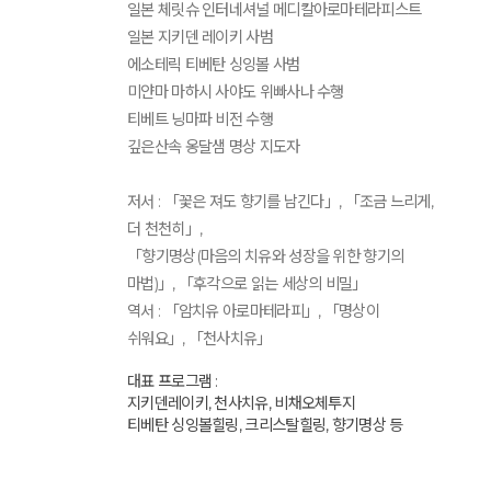
일본 체릿슈 인터네셔널 메디칼아로마테라피스트
일본 지키덴 레이키 사범
에소테릭 티베탄 싱잉볼 사범
미얀마 마하시 사야도 위빠사나 수행
티베트 닝마파 비전 수행
깊은산속 옹달샘 명상 지도자
저서 : 「꽃은 져도 향기를 남긴다」, 「조금 느리게,
더 천천히」,
「향기명상(마음의 치유와 성장을 위한 향기의
마법)」, 「후각으로 읽는 세상의 비밀」
역서 : 「암치유 아로마테라피」, 「명상이
쉬워요」, 「천사치유」
대표 프로그램 :
지키덴레이키, 천사치유, 비채오체투지
티베탄 싱잉볼힐링, 크리스탈힐링, 향기명상 등