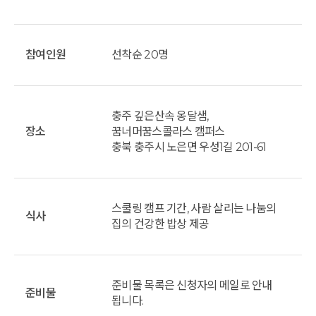
참여인원
선착순 20명
충주 깊은산속 옹달샘,
장소
꿈너머꿈스콜라스 캠퍼스
충북 충주시 노은면 우성1길 201-61
스쿨링 캠프 기간, 사람 살리는 나눔의
식사
집의 건강한 밥상 제공
준비물 목록은 신청자의 메일로 안내
준비물
됩니다.