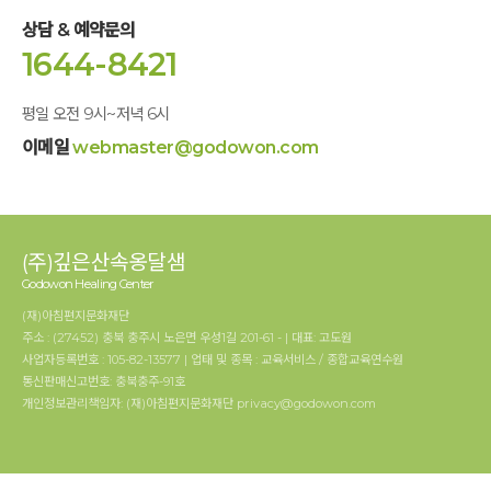
상담 & 예약문의
1644-8421
평일 오전 9시~저녁 6시
이메일
webmaster@godowon.com
(주)깊은산속옹달샘
Godowon Healing Center
(재)아침편지문화재단
주소 : (27452) 충북 충주시 노은면 우성1길 201-61 - | 대표: 고도원
사업자등록번호 : 105-82-13577 | 업태 및 종목 : 교육서비스 / 종합교육연수원
통신판매신고번호: 충북충주-91호
개인정보관리책임자: (재)아침편지문화재단 privacy@godowon.com