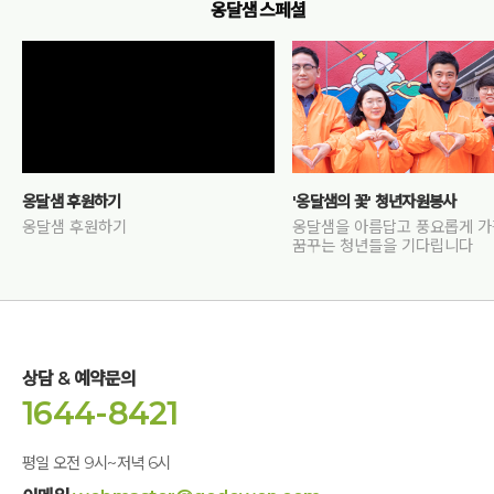
옹달샘 스페셜
옹달샘 후원하기
'옹달샘의 꽃' 청년자원봉사
옹달샘 후원하기
옹달샘을 아름답고 풍요롭게 
꿈꾸는 청년들을 기다립니다
상담 & 예약문의
1644-8421
평일 오전 9시~저녁 6시