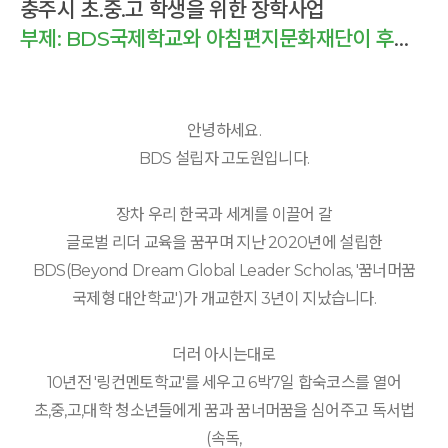
충주시 초.중.고 학생을 위한 장학사업
부제: BDS국제학교와 아침편지문화재단이 후원하는 장학사업
안녕하세요.
BDS 설립자 고도원입니다.
장차 우리 한국과 세계를 이끌어 갈
글로벌 리더 교육을 꿈꾸며 지난 2020년에 설립한
BDS(Beyond Dream Global Leader Scholas, '꿈너머꿈
국제형 대안학교')가 개교한지 3년이 지났습니다.
더러 아시는대로
10년전 '링컨멘토학교'를 세우고 6박7일 합숙코스를 열어
초,중,고,대학 청소년들에게 꿈과 꿈너머꿈을 심어주고 독서법
(속독,