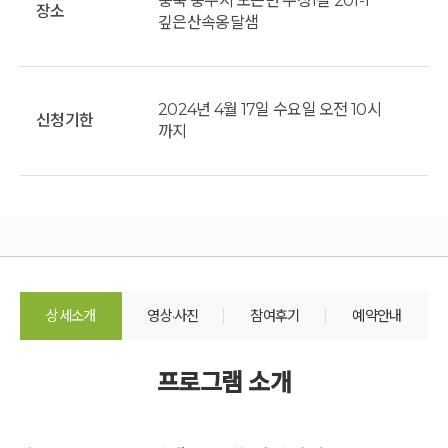
충북 충주시 노은면 우성1길 201-1
장소
깊은산속옹달샘
2024년 4월 17일 수요일 오전 10시
신청기한
까지
상세소개
영상·사진
참여후기
예약안내
프로그램 소개