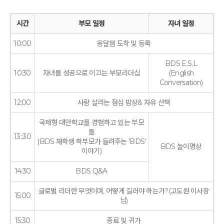
시간
부모 일정
자녀 일정
10:00
옹달샘 도착 및 등록
BDS E.S.L
10:30
자녀를 성공으로 이끄는 부모리더십
(English
Conversation)
12:00
사람 살리는 점심 밥상& 자유 산책
국제형 대안학교를 경험하고 있는 부모
들
13::30
(BDS 재학생 학부모가 들려주는 'BDS'
BDS 놀이명상
이야기)
14:30
BDS Q&A
글로벌 리더란 무엇이며, 어떻게 길러야 하는가?(고도원 이사장
15:00
님)
15:30
종료 및 귀가