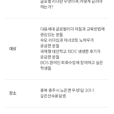
글로벌 리더란 무엇이며, 어떻게 길러야
하는가?
다음세대 글로벌리더 자질과 교육방법에
관심있는 분들
부모 리더십과 자녀코칭 노하우가
궁금한 분들
대상
국제형 대안학교 ‘BDS’ 생생한 후기가
궁금한 분들
BDS 원어민 회화수업에 참여하고 싶은
학생들
충북 충주시 노은면 우성1길 201-1
장소
깊은산속옹달샘