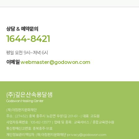
말하는 아이는 이제 조금 편안해 보이는 것 같았다. 별자리에 대해 
공부도 하고 다음엔 아이들과 밤하늘을 보면서 북두칠성과 
은하수 뿐만 아니라 다른 이야기도 해볼 수 있을 것 같아서 살짝 
기대가 되었다.
상담 & 예약문의
  늦은 시간 눈을 반쯤 감고 있는 아이에게 ‘아이들이 아빠에게 
1644-8421
바라는 20가지 바람'과 ‘감사 5가지’와 ‘미안 5가지’를 얘기하는데 
자꾸 눈이 작아지다가 ‘그러니?’하고 물으면 눈을 크게 뜨고 
대답해주는 아이의 모습이 재밌었다. 진지한 이야기 속에 재밌는 
평일 오전 9시~저녁 6시
상황이 여름 밤이 짧아져 갔다. 
이메일
webmaster@godowon.com
  둘째 날, 이른 아침 ‘왠 줄넘기?’ 하며 졸린 눈을 비비고 아침 
운동을 하러 갔다. 그런데 왠걸? 생각했던 그냥 줄넘기가 아니라 
아이와 함께 해야하는 줄넘기!. 잘 해내고자 하는 욕심도 생기고, 
실패 할때마다 누가 잘했다  잘못했다가 아니라 그냥 웃으며 다시 
(주)깊은산속옹달샘
해보는 모습에서 재미도 있었다. 줄넘기가 뭐라고 생각했다가 
Godowon Healing Center
사는게 뭐라고 라는 생각까지 미치게 되었다. 줄 한번 넘는 
것…’나는 잘 넘었으니 너도 좀 잘 해봐라가 아니라 우리 같이 
(재)아침편지문화재단
넘어야 하니 아빠가 잘 넘을 수 있도록 도와줄게. 잘 못하면 또 
주소 : (27452) 충북 충주시 노은면 우성1길 201-61 - | 대표: 고도원
다시 하면 되는 거야. 빨리 넘을 필요없어 천천히 서로의 리듬에 
사업자등록번호 : 105-82-13577 | 업태 및 종목 : 교육서비스 / 종합교육연수원
맞춰서 하나씩 넘어가 보자. 넘다가 걸리면 한번 크게 웃어보자. 
통신판매신고번호: 충북충주-91호
그러면 더 신나게 넘을 수 있네.’ 이런 마음이었다. 아이와 함께 
개인정보관리책임자: (재)아침편지문화재단 privacy@godowon.com
살아가는 것도 '함께 넘는 줄넘기'와 마찬가지 아닌가 싶었다.