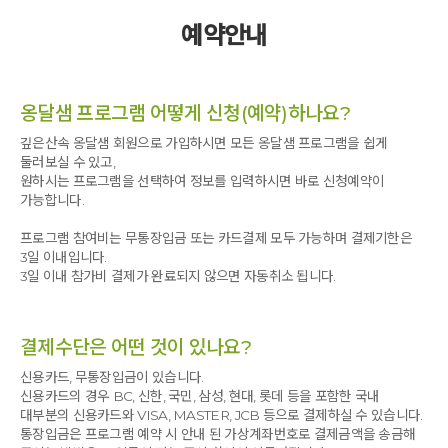
예약안내
  처음엔 ‘먼저 한 우리의 약속이 우선이잖아. 이미 너와 함께 
가기로 약속했는데, 이제와서 친구들과 다른 약속을 잡으면 
어떡하냐!’며 꾸짖었다. 하지만, 친구들과의 관계가 더 중요한 
시점이라는 것을 떠올리고 다시한번 얘기했다. ‘다른 친구들은 
옹달샘 프로그램 어떻게 신청(예약)하나요?
모두 함께 파자마 파티를 하는데 너만 빠지게 되어 서운 하겠다. 
근데 아빠도 너와 함께 하고 싶어서 일부러 휴가내고 휴가때 
깊은산속 옹달샘 회원으로 가입하시면 모든 옹달샘 프로그램을 쉽게
해야할 일도 미리 해놓고 있어. 아빠는 네가 친구들이랑 지내고 
둘러보실 수 있고,
싶다고 아빠랑 가는 것을 취소하자고 하니 서운하네. 친구들과 
원하시는 프로그램을 선택하여 정보를 입력하시면 바로 신청예약이
함께하는 파자마 파티는 다음에 또 할 수 있지만, 아빠와 캠프 
가능합니다.
가는 것은 이번이 아니면 다음엔 언제 또 갈 수 있을지 몰라. 다시 
한번 생각해봐 줄래?’라고 말은 이렇게 했지만, ‘파자마 파티는 
프로그램 참여비는 무통장입금 또는 카드결제 모두 가능하며 결제기한은
안되고 대디 캠프를 가야라는 표현이라는 것을  딸도 알았을 
3일 이내입니다.
것이었다. 조금은 미안했고 조금은 서운했다. 그래도 사춘기 들어 
3일 이내 참가비 결제가 완료되지 않으면 자동취소 됩니다.
대화를 많이 못했던 둘째와 꼭 함께하고 싶었다.
  캠프에 들어오는 날, 아이와 함께 걸으며 이런 저런 이야기를 
결제수단은 어떤 것이 있나요?
하다가 문득 아직까지 내가 아이의 친한 친구를 모르고 있다는 
것이 떠올랐다. 아이에게 물었다. 
신용카드, 무통장입금이 있습니다.
  ‘ 가장 친한 친구는 누구니?’ 
신용카드의 경우 BC, 신한, 국민, 삼성, 현대, 롯데 등을 포함한 국내
  ‘너무 많은데…’
대부분의 신용카드와 VISA, MASTER, JCB 등으로 결제하실 수 있습니다.
  ‘그 중에서 이 친구는 정말 나랑 잘 맞는다고 생각하는 친구 
통장입금은 프로그램 예약 시 안내 된 가상계좌번호로 결제금액을 송금해