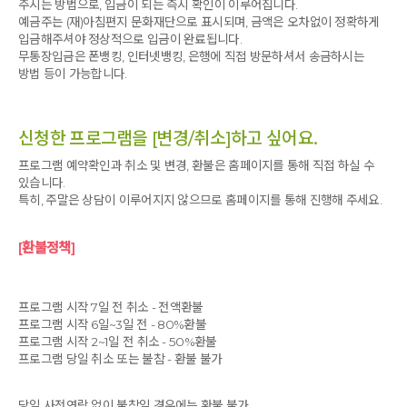
있니?’
주시는 방법으로, 입금이 되는 즉시 확인이 이루어집니다.
  ‘응, 두명 있어.’
예금주는 (재)아침편지 문화재단으로 표시되며, 금액은 오차없이 정확하게
  ‘왜 그 친구들이 너에게 가장 친한 친구라고 생각해?’ 
입금해주셔야 정상적으로 입금이 완료됩니다.
  ‘한 친구는 속에 있는 말이랑 고민을 이야기할 수 있을 만큼 
무통장입금은 폰뱅킹, 인터넷뱅킹, 은행에 직접 방문하셔서 송금하시는
방법 등이 가능합니다.
친하고, 또 한 친구는 내가 무슨 얘기를 해도 장난을 쳐도 언제나 
잘 받아주거든'
   ‘응 그렇구나. 너 한테도 고민이 있어?’
   ‘당연하지. 나라고 왜 고민이 없겠어!’
신청한 프로그램을 [변경/취소]하고 싶어요.
   ‘아니 아빠가 생각하기엔 뭔가 고민하기엔 넘 어려서 말이지. 
고민이 뭔데?’
프로그램 예약확인과 취소 및 변경, 환불은 홈페이지를 통해 직접 하실 수
있습니다.
   ‘그건 아빠한테 얘기 못하지. 비밀이야’
특히, 주말은 상담이 이루어지지 않으므로 홈페이지를 통해 진행해 주세요.
  난 고민을 들어줄 정도로 친근한 아빠는 아니구나 싶었다. 
  캠프가 시작되고, 긴장되어 보이는 아이와 함께 오리엔테이션을 
[환불정책]
갖고, 분위기 전환을 위해 준비된 플레이타임에 열심히 아이들의 
긴장되고 무거운 마음을 덜어주려 노력하는 아빠들의 모습과는 
다르게 ‘아휴 부끄러워. 우리 아빠 왜 저러실까?’ 하는 아이들의 
프로그램 시작 7일 전 취소 - 전액환불
눈빛을 볼 수 있었다. 다른 아빠들도 비슷 했겠지만, 그때의 나의 
프로그램 시작 6일~3일 전 - 80%환불
몸이 말하고 있는 독백은 ‘아빠의 이 춤사위는 너와 함께하는 이 
프로그램 시작 2~1일 전 취소 - 50%환불
순간 만큼은 조금만 아빠에게 다가와 줬으면 좋겠다는 마음에서 
프로그램 당일 취소 또는 불참 - 환불 불가
터져나오는 어색하지만 최선의  몸부림 이란다.’ 이었다. 
  이후 최성완 두란노아버지학교 이사장님의 특강이 있었다. 
당일 사전연락 없이 불참일 경우에는 환불 불가