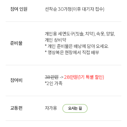
참여 인원
선착순 30가정(이후 대기자 접수)
개인용 세면도구(칫솔, 치약), 속옷, 양말,
개인 상비약
준비물
* 개인 준비물은 배낭에 담아 오세요.
* 명상복은 현장에서 직접 배부
38만원
->
28만원(1기 특별 할인)
참여비
*2인 가족
교통편
자가용
오시는 길