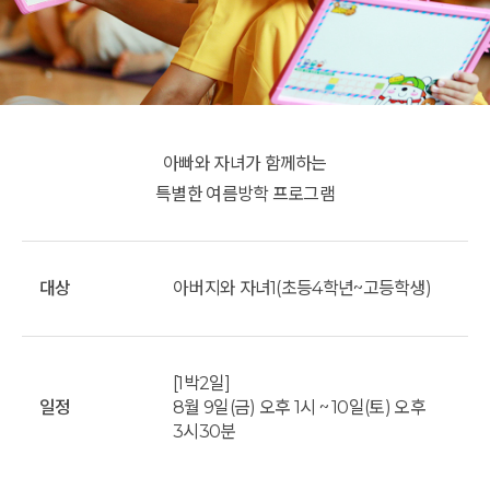
아빠와 자녀가 함께하는
특별한 여름방학 프로그램
대상
아버지와 자녀1(초등4학년~고등학생)
[1박2일]
일정
8월 9일(금) 오후 1시 ~ 10일(토) 오후
3시30분