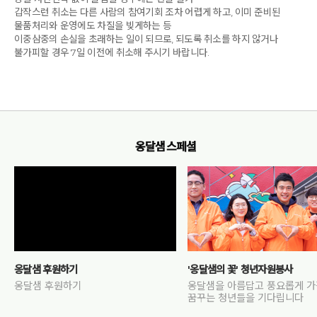
아이들은 무언가를 하러 나가고, 아버지의 아버지를 위한 아버지 
갑작스런 취소는 다른 사람의 참여기회 조차 어렵게 하고, 이미 준비된
교육시간이었다. 아빠가 갖춰야할 것이 이렇게 많을 줄 몰랐고, 
물품처리와 운영에도 차질을 빚게하는 등
아빠로서 내가 부족한 것이 참 많다는 것을 깨달았다. 그저 아이가 
이중삼중의 손실을 초래하는 일이 되므로, 되도록 취소를 하지 않거나
잘 되었으면 하는 바람으로 이끌고 다그치고 재촉하고 
불가피할 경우 7일 이전에 취소해 주시기 바랍니다.
반복적으로 얘기해주면 될거라는 나의 생각과 모습이 부끄럽게만 
느껴졌다. 결국엔 아이를 위한다고 했던 것들은 내 아이가 다른 
아이들보다 빨리 크기만을 바라는 욕심에 내가 부족해서 또는 
내가 부족했어서 아이를 대신하여 이루고자하는 기대치에 
불과했던 것이다. 난 아이의 친구가 되고 싶었지만, 결국 그저 
아이를 잘 모르는 그냥 집에서 함께 살고 있는 나이 많은 아저씨와 
옹달샘 스페셜
별반 다를게 없어 보였다. 잘한다 못한다 라는 기준을 가지고
(이사장님이 말씀하신 선을 그어 놓고) 아이를 대해왔던 내가 
어찌나 부끄럽게 느껴질 뿐이었다. 
  저녁식사를 하고 하토마이시간에 아이의 작은 손가락이 나의 
머리에 닿았다. 작고 연약한 손가락으로 뭘 할 수 있을까 
싶었지만, 손가락 끝으로 어떻게든 해보겠다는 아이의 마음이 
전해져왔다. 작고 가늘고 연약한 딸아이의 손가락이 내 머리에 또 
얼굴에 닿을 때마다 미안함과 감사함을 느꼈다. 
옹달샘 후원하기
'옹달샘의 꽃' 청년자원봉사
옹달샘 후원하기
옹달샘을 아름답고 풍요롭게 
  손잡고 어두운 밤길도 걸어보고 하늘의 별을 보기도 하면서 
꿈꾸는 청년들을 기다립니다
아이는 ‘이렇게 어두워도 함께 별보러 나오고 무섭지도 않네.’라고 