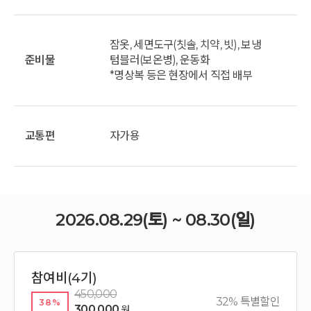
잠옷, 세면도구(칫솔, 치약, 빗), 보냉
준비물
텀블러(보온병), 운동화
*명상복 등은 현장에서 직접 배부
교통편
자가용
2026.08.29(토) ~ 08.30(일)
참여비(4기)
450,000
32% 특별할인
38%
300,000
원