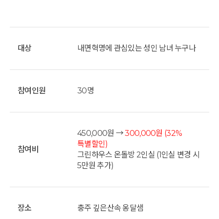
대상
내면혁명에 관심있는 성인 남녀 누구나
참여인원
30명
450,000원 →
300,000원
(32%
특별할인)
참여비
그린하우스 온돌방 2인실 (1인실 변경 시
5만원 추가)
장소
충주 깊은산속 옹달샘