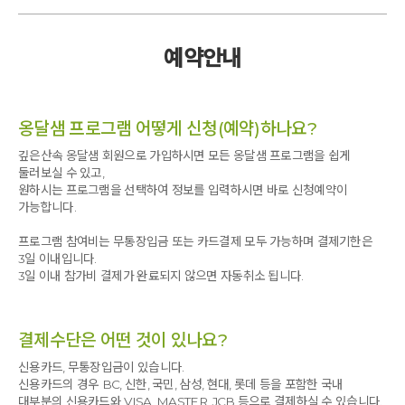
난 뭐라고 과장을 하지???
몸건강,마음건강,재미까지 챙겼다.
예약안내
좋고,싫고 ,옳고,그름으로 세상을 바라봤다.
그로인한 에너지 소진은 삶을 피곤케했다.
연일 뉴스와 아파트 스크린에 비트코인과 주식애기로
도배를 할때면 상대적 박탈감으로 인해 맥이 빠진다.
옹달샘 프로그램 어떻게 신청(예약)하나요?
올라도 문제 내려도 문제였다.
마음이 시끄러웠다.
깊은산속 옹달샘 회원으로 가입하시면 모든 옹달샘 프로그램을 쉽게
'저 친구는 많이 벌었겠지?'
둘러보실 수 있고,
난~~~
토막을 치고 있다
원하시는 프로그램을 선택하여 정보를 입력하시면 바로 신청예약이
결핍과 강박으로 난 지친다.
가능합니다.
이 시끄러운 세계에서 벗어날수 있는 길이 없을까?
프로그램 참여비는 무통장입금 또는 카드결제 모두 가능하며 결제기한은
내면혁명 속에서 고요한 내면의 세계로 인도해 주시는 라의형브라더를 만났다.
3일 이내입니다.
액티브명상,
근막이완,성공으로 가는 9가지 계명 속에서 깨달음의 세계로 나를 인도해 주었다.
3일 이내 참가비 결제가 완료되지 않으면 자동취소 됩니다.
나를 인도해 줄수 있는 빛줄기를 찾았다.
마지막 시간 손끝 만남을 통해 조심히 한분 한분께 다가갔다.
결제수단은 어떤 것이 있나요?
한 인격체로 선입감 없이 손가락 끝으로 만나고 내어준 어깨에 손을 올려 따뜻한 마음을 전하고 눈과
눈이 만나 눈물을 쏟아내며 가슴과 가슴이 만나 서로의 감동을 나눴다.
신용카드, 무통장입금이 있습니다.
신용카드의 경우 BC, 신한, 국민, 삼성, 현대, 롯데 등을 포함한 국내
대부분의 신용카드와 VISA, MASTER, JCB 등으로 결제하실 수 있습니다.