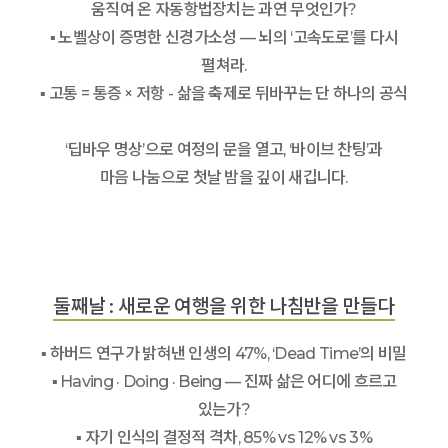
움직여 온 자동항법장치는 과연 무엇인가?
▪ 노벨상이 증명한 신경가소성 — 뇌의 ‘고속도로’를 다시
펼쳐라.
▪ 고통 = 통증 × 저항 - 삶을 축제로 뒤바꾸는 단 하나의 공식
‘딥바우 명상’으로 여정의 문을 열고, ‘바이브 찬팅’과
마음 나눔으로 첫날 밤을 깊이 새깁니다.
둘째날 : 새로운 여행을 위한 나침반을 만들다
▪ 하버드 연구가 밝혀낸 인생의 47%, ‘Dead Time’의 비밀
▪ Having · Doing · Being — 진짜 삶은 어디에 흐르고
있는가?
▪ 자기 인식의 결정적 격차, 85% vs 12% vs 3%