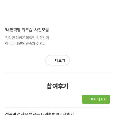
'내면혁명 워크숍' 사진모음
진정한 성공은 외적인 성취만이
아니라 내면의 만족과 삶의
균형이 함께 이루어질 때
가능합니다.
더보기
참여후기
후기 남기기
성공과 성장을 부르는 내면혁명워크샵후기