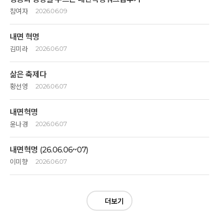
참여자
2026.06.09
성장과 성공하고자 하는 내달리던 일상으로 부터
내면 혁명
휴식상태가 필요했던 시간에 깊은 산속 옹달샘의 경관은 산속에 나무와 꽃
그리고 샘물들이 어서와 하며 포근하게 안아주는 느낌이였습니다.. 청정한
김미라
2026.06.07
공기 햇살이 방문하는 모두를 돌봐주고있었네요. 정길하고 생명을 살리는
내삶은 이제부터 재미나고 신나게 ~
매끼식사와 깨끗하고 단아하면서 잘 정돈된 숙소 모두 액티브 명상후
삶은 축제다
좋으면 좋은대로 힘들면 힘든대로 ~
충분히 받아내어주는 공간이었습니다.
한가지 한가지씩 경험하며 살기로 했습니다
황선영
2026.06.07
내면혁먕후 아담한 스파 사우나 개운함도 좋구요.
1박 2일 깊은산속 옹달샘에서 진짜 내면의 혁명을 일으켰습니다
풍경소리와 새소리가 잘 어우러져 그곳에 있는 자체가 힐링이였습니다.
1박2일 짧은 시간이었지만 나의 내면에는 거대한 혁명이 일어난듯하다.
깊이 진심으로 감사드립니다~~^^
사람을 배려하게하고 호흡하는 자연을 느끼게하며, 잠시 쉬고가는 공간에
내면혁명
맑은 공기속에서 나를돌보고 정갈한 음식으로 몸을채우며 지금여기에
수고해주신 모든 분들의 손길이 느껴져 감사합니다.
존재하는 기쁨을 배웠습니다 4번의 식사를하는 내내 음식을 준비해주신
윤나경
2026.06.07
분들의 정성과 자연의 은혜에 깊은 감사를 드립니다
1박2일 내면혁명
많이 웃고 재미있게 살겠습니다.
내면혁명 (26.06.06~07)
와우~~~
이렇게 즐거운 명상이 있다니 ~~~
이미향
2026.06.07
참으로 놀라운시간이 었습니다
삶은 경험하기 위해 왔다!! 라고 생각하고 내가 하는 모든순간에 경험을
1박2일 잘 놀았다.
있는그대로 느끼며 즐기자
첫만남 과장된 자기소개시간40초.
그리고 나의 몸,마음 중심잡기가 뭔지 알게되어 진심으로 감사드립니다~^^
깔깔깔 ~~~
더보기
두근두근