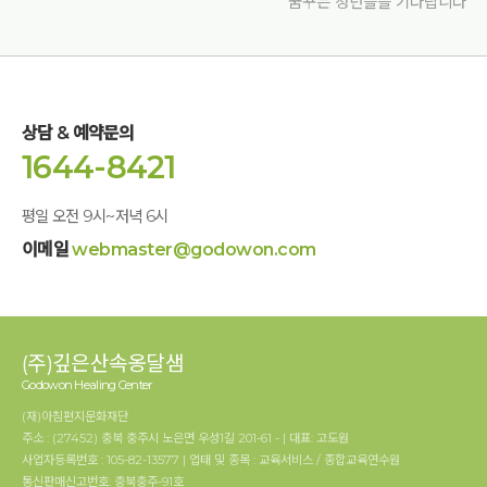
꿈꾸는 청년들을 기다립니다
상담 & 예약문의
1644-8421
평일 오전 9시~저녁 6시
이메일
webmaster@godowon.com
(주)깊은산속옹달샘
Godowon Healing Center
(재)아침편지문화재단
주소 : (27452) 충북 충주시 노은면 우성1길 201-61 - | 대표: 고도원
사업자등록번호 : 105-82-13577 | 업태 및 종목 : 교육서비스 / 종합교육연수원
통신판매신고번호: 충북충주-91호