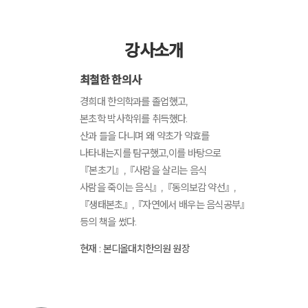
강사소개
최철한 한의사
경희대 한의학과를 졸업했고,
본초학 박사학위를 취득했다.
산과 들을 다니며 왜 약초가 약효를
나타내는지를 탐구했고,이를 바탕으로
『본초기』,『사람을 살리는 음식
사람을 죽이는 음식』,『동의보감 약선』,
『생태본초』,『자연에서 배우는 음식공부』
등의 책을 썼다.
현재 : 본디올대치한의원 원장