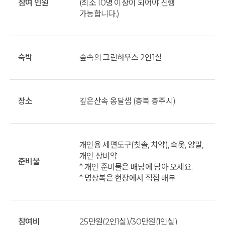
참여 인원
(최소 10명 이상이 되어야 진행
가능합니다.)
숙박
숲속의 그린하우스 2인1실
장소
깊은산속 옹달샘 (충북 충주시)
개인용 세면도구(칫솔, 치약), 속옷, 양말,
개인 상비약
준비물
* 개인 준비물은 배낭에 담아 오세요.
* 명상복은 현장에서 직접 배부
참여비
25만원(2인1실)/30만원(1인실)