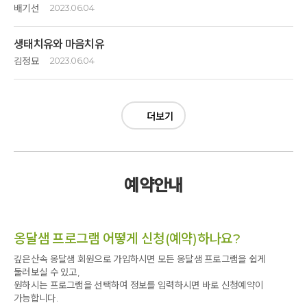
스며드는 걸 어느 순간 느끼며 조금 더 알아보고 싶다는 생각을 하게
배기선
2023.06.04
2. 시설: 건물 하나 조경 하나 아담한 스파 등 공간마다 호기심과 재미
되었습니다. 집에 돌아와 베란다 앞에 보이는 숲이 더더 소중하게 다가오고
세심한 배려와 손길을 느낄 수 있어서 감사한 마음이 들었습니다. 또한
지난 봄에 이어 두번째 1박2일인데 이번에는 지난번 나한테 맞는 나무가
맨발로 걷고 싶은 욕구가 뿜뿜 솟고 있습니다.(평소엔 무심히 그저 바라만
정갈하고 맛있는 식사와 숙소 덕분에 편안히 쉴 수 있었습니다.
생태치유와 마음치유
단풍인데 청단풍인지 붉은단풍인지 알고 싶었는데 최철한 한의사 선생님의
보고 자주 걷지 않았다는 후회가...)
3. 운영해주신 분들: 따뜻한 미소와 말씨 친절한 안내로 낯선 프로그램에
친절한 설명으로 의문이 풀렸다.
김정묘
2023.06.04
바로 적응할 수 있어서 감사했습니다. 프로그램 일정이 명찰 뒷면에 같이
함께 해주신 모든 분들께 감사 드립니다 ♡
들어가면 더 편리할 것 같아요.
식물이 살아가는 법에 관심을 갖고 있던 차에 옹달샘 명상센터에서 열린
요가를 난생 처음으로 했는데 생각보다는 어려운 운동이었는데 실질적인
4. 생태 치유에 대하여 더 많은 사람들이 알아서 자연에 대한 관심과
생태치유 프로그램은 자신의 조건을 거부하지 않고 자연질서에 순응하며
운동이 되는것 같았으며 등이 굽어서 걱정이었는데 등을 펼수도 있는
보호의지 를 키우고 일상에서 자연을 많이 접할 수 있는 생활환경이
살아가는 식물의 생명력을 깊이 있게 만나는 시간이 되었다.
프로그램인것 같았다.
더보기
조성되면 좋겠다고 생각했습니다. 또한 옹달샘 좋은 숲이 자연의 지혜를
숲에서 무심하게 보았던 갖가지 형태의 나무들, 곧게도 자라고 퍼져서도
배우고 치유가 필요한 사람들에게 도움을 주는 공간으로 잘 보존되면
자라고 덩굴을 감아올리며 살아남으려는 사투가 곧 치유의 에너지가 된다는
뒷산에 올라서 여러 나무들과 힐링도 하고 산초, 오가피, 산딸기, 관중,
좋겠다는 생각이 들었습니다.
말씀을 듣고 떡잎 2장의 나눔이 온 생명체를 살리는 기적임을 다시금
물오리나무, 우산이끼, 고사리 등 여러가지 식물들도 알게될수 있는
5. 좋은 프로그램 개설하시고 운영해주셔서 고맙습니다.
깨우치게해주었다.
좋은산행이었던것 같았다.
특히 옹달샘 명상센터라는 환경에서 식물의 생태를 배우는 일은 더 좋은 것,
예약안내
더 나은 것을 찾아 바깥으로만 향하던 의식을 '잠깐 멈춤'으로
깊은산속옹달샘에서도 여러가지 프로그램을 운영하는것 같던데
이끌어주었다.
일본온천여행에 참가하면 좋을것 같다는 생각이 들었다^-^♡
일반적인 생태기행이라면 식물 지식을 얻고 무엇이나에게 좋은지 취하려는
마음이 가득했을텐데, 명상센터의 뜻과 에너지가 흐르는 곳이라서 그런지
옹달샘 프로그램 어떻게 신청(예약)하나요?
나무가 살아온 삶의 거울에 나의 내면을 비춰보는 시간이 되었다.
깊은산속 옹달샘 회원으로 가입하시면 모든 옹달샘 프로그램을 쉽게
잘잘못을 따지는 시비, 비교와 경쟁 속에서 후회와 걱정으로 어두워진
둘러보실 수 있고,
마음을 나무에 기대 나무의 생명력과 교감하며 싱그럽게 밝아지는 그야말로
원하시는 프로그램을 선택하여 정보를 입력하시면 바로 신청예약이
옹달샘 생태 치유의 1박 2일이었다. 잠자기 전 명상요가로 몸을
가능합니다.
이완시켜주어 갓난아기처럼 잘 자고 호기심 가득한 마음으로 숲에 들어가