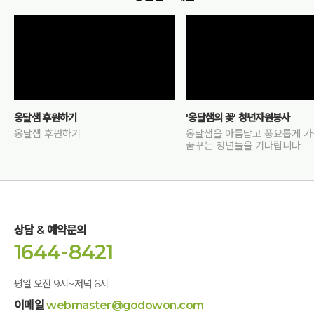
옹달샘 후원하기
'옹달샘의 꽃' 청년자원봉사
옹달샘 후원하기
옹달샘을 아름답고 풍요롭게 
꿈꾸는 청년들을 기다립니다
상담 & 예약문의
1644-8421
평일 오전 9시~저녁 6시
이메일
webmaster@godowon.com