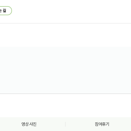
는 길
영상·사진
참여후기