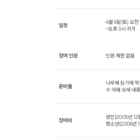
4월 6일(토) 오전
일정
~오후 3시 귀가
참여 인원
인원 제한 없음
나무에 심기에 적합
준비물
※ 아래 상세 내용
성인(2005년 1
참여비
청소년(2006년 