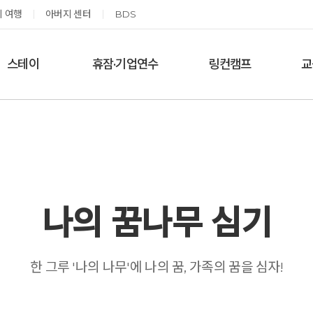
 여행
아버지 센터
BDS
스테이
휴잠·기업연수
링컨캠프
교
한달살기
기업단체 맞춤연수
링컨학교 공지사항
‘
여름休, 쉼스테이
휴잠
링컨학교 이야기
옹달샘 여백 스테이
예약가능
예약가능
나의 꿈나무 심기
고도원 작가 북토크 스테이
태초 먹거리 황금변 캠프
한 그루 '나의 나무'에 나의 꿈, 가족의 꿈을 심자!
2026.08.29(토) ~
2026.09.05(토) ~
08.30(일)
09.06(일)