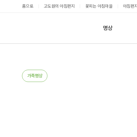
홈으로
고도원의 아침편지
꽃피는 아침마을
아침편지
명상
매일명상
지금 예약가능한 프로그램
예약 캘린더
테마명상
온샘명상
예약가능
예약가능
가족명상
예약캘린더
태초 고추장 담그기
성공과 성장을 부르는 내면혁명 워크숍
2026.08.08(토)
2026.08.29(토) ~
08.30(일)