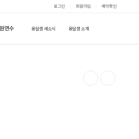
로그인
회원가입
예약확인
옹달샘 스테이 예약
원연수
옹달샘 새소식
옹달샘 소개
옹달샘 이야기
옹달샘 둘러보기
에듀힐링’(개인)
보도기사
도움방
참여후기
검색
자유게시판