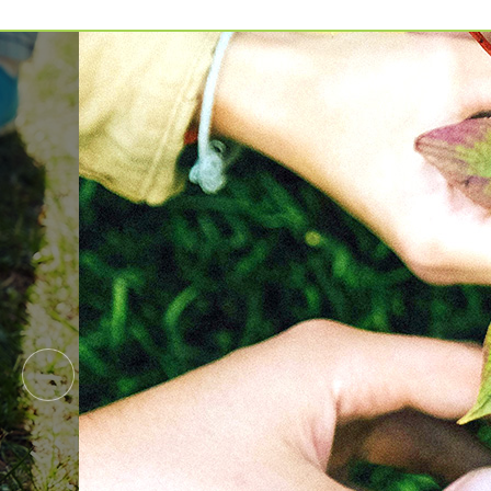
예약가능
예약가능
신원범 교수님과 함께 하는 통증잡는 워크숍
하루명상
2026.09.11(금) ~ 09.12(토)
2026.09.19(토)