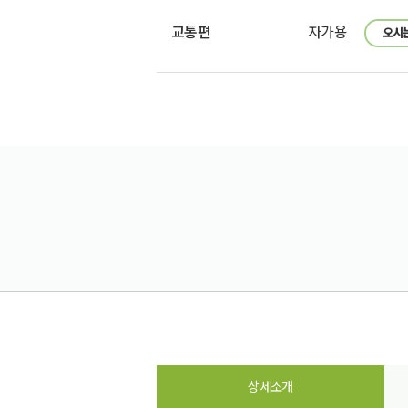
교통편
자가용
오시
상세소개