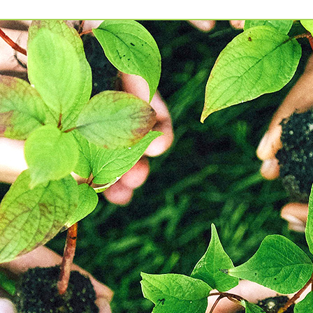
예약가능
예약가능
행복한 가족 마음여행
건강명상법 스테이
2026.09.24(목) ~
2026.10.09(금) ~ 10.10(토)
09.26(토)