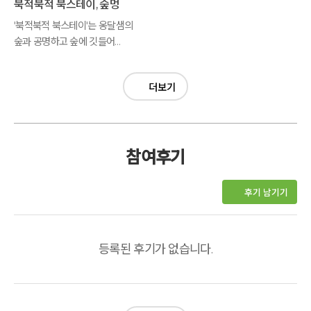
북적북적 북스테이, 숲멍
'북적북적 북스테이'는 옹달샘의
숲과 공명하고 숲에 깃들어
사는 생명을 탐구하는
생태예술놀이입니다.
더보기
참여후기
후기 남기기
등록된 후기가 없습니다.