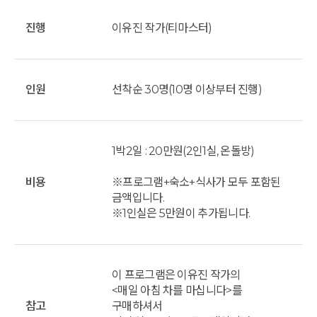
진행
이유진 작가(티마스터)
인원
선착순 30명(10명 이상부터 진행)
1박2일 : 20만원(2인1실, 온돌방)
비용
※프로그램+숙소+식사가 모두 포함된
금액입니다.
※1인실은 5만원이 추가됩니다.
이 프로그램은 이유진 작가의
<매일 아침 차를 마십니다>를
참고
구매하셔서