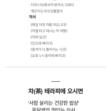
- 티마스터/중국차 평차사, 다예사
- 명상지도사/싱잉볼힐러
저서
《매일 아침 차를 마십니다》
《차를 타고 떠나는 차 여행》
《차와 일상》
《인도에 빠지다》
《홍차가 더 좋아지는 시간》
《오후 4시 홍차에 빠지다》
___
차(茶) 테라피에 오시면
'사람 살리는 건강한 밥상'
옹달샘의 맛있는 식사