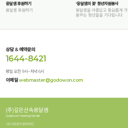
옹달샘 후원하기
'옹달샘의 꽃' 청년자원봉사
옹달샘 후원하기
옹달샘을 아름답고 풍요롭게 
꿈꾸는 청년들을 기다립니다
상담 & 예약문의
1644-8421
평일 오전 9시~저녁 6시
이메일
webmaster@godowon.com
(주)깊은산속옹달샘
Godowon Healing Center
(재)아침편지문화재단