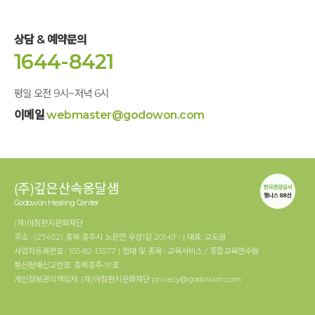
성인이 된 눈으로 보는 옹달샘은 어떤 모습인지 궁금했습니다
.
곧 시작할
날이 다가오니 기대가 부풀어 오르는 한편
,
긴장이 되고 잘해야 한다는
압박감도 들었습니다
.
상담 & 예약문의
1644-8421
저의 예상보다도 옹달샘에서의 일상은 훨씬 행복하고 하루하루가 가치
있게 느껴졌습니다
.
경험해 보지 못한 일을 하며 봉사한다는 마음가짐을
가지고 사물을 바라보니 새삼 많은 것들이 다르게 느껴지고
,
만족감과
평일 오전 9시~저녁 6시
행복감으로 부풀어 올랐습니다
.
또한
,
옹달샘의 분위기와 옹달샘에서
추구하는 가치가 저에게는 매우 마음에 들었습니다
.
일상 속 습관화된
이메일
webmaster@godowon.com
세세한 배려와 관심부터 나아가는 방향성까지 온통 제가 생각해 보지 못한
것들이었습니다
.
특히
“
서번트쉽
”
이라는 마음가짐이 저에게 제일
와닿았습니다
.
낮은 자리에서 다른 사람을 올려주고 높여주고 받쳐주는 것
,
얼마나 아름답고 멋있는 말인지 모릅니다
.
(주)깊은산속옹달샘
비록 코로나로 인해
4
주를 다 채우지 못하고 떠나게 되어 아쉬움도 남고
Godowon Healing Center
안타깝게 되었지만
,
저에게 과분할 정도로 의미 있는 시간이었습니다
.
늘
(재)아침편지문화재단
배움의 연속이며 성찰의 반복이었습니다
.
그 과정에서 저 자신이 얼마나
주소 : (27452) 충북 충주시 노은면 우성1길 201-61 - | 대표: 고도원
작은 존재이며
,
얼마나 자만에 빠져 살았는지 깨닫게 됐습니다
.
그 덕분에
사업자등록번호 : 105-82-13577 | 업태 및 종목 : 교육서비스 / 종합교육연수원
작게나마 제가 어떤 사람이고 무엇을 추구하는지 알아서 기뻤습니다
.
통신판매신고번호: 충북충주-91호
그리고 봉사활동을 마치고 매일 저녁 자유시간 때 도서관에서 희수님과
개인정보관리책임자: (재)아침편지문화재단 privacy@godowon.com
함께 오늘 하루 일과를 돌아보며 썼던 일기는 옹달샘에서의 하루를 더욱
가치 있고 의미 있게 만들었습니다
.
봉사활동 내내 저희를 지도해 주시고 잘
이끌어 주신 혁기님과 하연님께 정말 감사한 마음이 듭니다
.
저희가 보지