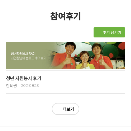
참여후기
후기 남기기
청년 자원봉사 후기
김덕원
2021.08.23
코로나로 인해 지루하면서 반복적인 일상을 살아오던 저에게 옹달샘에서
청년 자원봉사자를 모집한다는 좋은 소식이 들어와 얼른 신청을
넣었습니다
.
꿈과 희망
,
흥미가 가득 찬 옹달샘에서 보내는 일상이 제게 좋은
더보기
경험이 될 것 같았습니다
.
아직 어른으로서 책임감과 의무감을 느껴보지
못하였기에 작게나마 사회에서 경험해 보고 싶은 생각에 신청했습니다
.
또한
,
과거 링컨학교를 경험했기에 그때의 추억을 다시 되살리며 이제 막