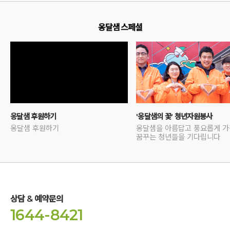
1박2일 간에 동적인 명상을 통해 늘 냉했던 수족 냉증이
따뜻함으로 차 오르는 신기함 경험을 했다.
보일러을 쎄게 틀고 불가마, 사우나에 있다해서 손 발이
옹달샘 스페셜
따뜻했지고 뜨끈해 지진 않는다. 수족 냉증 있는 사람들은 알거다.
머리 부터 따뜻함이 조금씩 채워지더니 손과 발바닥 그리고
발끝까지 다음날 소리 명상을 하는데도 온 몸이 따뜻해 졌다.
그리고 전기와 같은 에너지의 흐름이 느껴졌고 에너지 안에 또한
에너지가 차오르는 느낌이 들었다.
손 발 워낙 차서 두 달을 보약을 먹고 아주 조금 미지근해 진것
만으로도 여기 한방 병원 잘하네 하며 신뢰하는 병원이 있었는데
옹달샘 후원하기
'옹달샘의 꽃' 청년자원봉사
이건 뭐 명상으로 몸이 따뜻해지다니 듣도 보고 못한 일을 내 몸이
옹달샘 후원하기
옹달샘을 아름답고 풍요롭게 
꿈꾸는 청년들을 기다립니다
경험하니 뭐라 할 말이 없다.
그리고 기분이 너무 좋고 감사하고 행복하고 말로 다 형언할 수가
없다.
이곳을 추천해 준 언니도 너무 감사하고 함께 기꺼이 와준 친구도
너무 감사하고
상담 & 예약문의
이런 곳을 만들어 주신 고도원 님께도 감사하고
1644-8421
여러 모양으로 섬겨주시는 분들께도 감사하고
다양한 명상법을 알려 주시고 우리의 사고와 틀을 깨고 몸과 마음