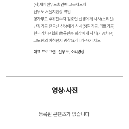
(사)세계선무도총연맹 고급지도자
선무도 서울지원장 역임
영가무도 4대 전수자 김호언 선생에게 사사(소리선)
난강기공 윤금선 선생에게 사사(생활기공, 의료기공)
한국기치유협회 故윤한흥 회장에게 사사(기공치유)
고도원의 아침편지 명상요가 1기~9기 지도
대표 프로그램 : 선무도, 소리명상
영상·사진
등록된 콘텐츠가 없습니다.