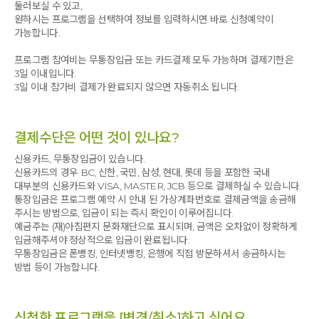
둘러보실 수 있고,
운영하시느라 고생 많으셨습니다.
원하시는 프로그램을 선택하여 정보를 입력하시면 바로 신청예약이
그러나 명상이라는 단어는 여기저기에 문구를 봤어도 그것이
또 오겠습니다.
가능합니다.
무엇인지? 무얼 하는지? 어떻게 이뤄지고 어떤 영향을
주는지?
관심이 1도 없었고 명상이라는 것을 하기 위해 시간과
프로그램 참여비는 무통장입금 또는 카드결제 모두 가능하며 결제기한은
돈을 사용하는 것은 아깝다는 생각이 몇 년 전까지 참 팽배하게
3일 이내입니다.
3일 이내 참가비 결제가 완료되지 않으면 자동취소 됩니다.
있었다. 언니네 가정도 누구보다 독실한 기독교 가정이고 나 역시
열심 특심을 내서 신앙 생활한 이기에 명상을 한다는 것 자체가
왠지 믿음이 없는 자가 생각 없이 영을 혼탁하게 하는 행위라
생각했다.
결제수단은 어떤 것이 있나요?
신용카드, 무통장입금이 있습니다.
알아보지도 경험하지 않고 생각한 나의 오만과 편견을 깨주는
신용카드의 경우 BC, 신한, 국민, 삼성, 현대, 롯데 등을 포함한 국내
시간.
대부분의 신용카드와 VISA, MASTER, JCB 등으로 결제하실 수 있습니다.
통장입금은 프로그램 예약 시 안내 된 가상계좌번호로 결제금액을 송금해
일단 이곳은 깊은 산속에 토끼가 물만 먹고 가도 내일에 대한
주시는 방법으로, 입금이 되는 즉시 확인이 이루어집니다.
염려, 부족함을 느끼거나 비교하고 경쟁할 것이 없다.
예금주는 (재)아침편지 문화재단으로 표시되며, 금액은 오차없이 정확하게
입금해주셔야 정상적으로 입금이 완료됩니다.
조용하고 여유로움, 한가로움, 그리고 자연과 조화로움, 감사
무통장입금은 폰뱅킹, 인터넷뱅킹, 은행에 직접 방문하셔서 송금하시는
그리고 아름다움이 가득한 곳이었다.
방법 등이 가능합니다.
주차를 하고 웰컴 센터에 일찍 들어섰는데 친절하게 안내 해
신청한 프로그램을 [변경/취소]하고 싶어요.
주시는 분이 계셨다. 짐을 조금 가볍게 하기 위해 잠시 맡기고