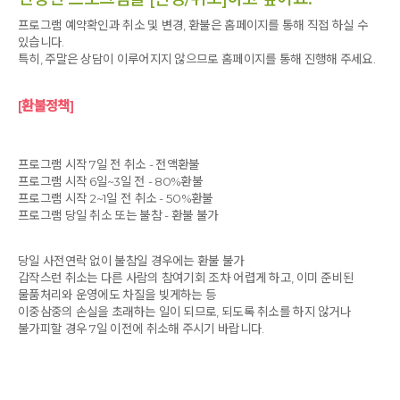
주변을 살짝 산책 후 근처 맛집을 검색해 점심을 먹고 깊은 산속
프로그램 예약확인과 취소 및 변경, 환불은 홈페이지를 통해 직접 하실 수
옹달샘에 있는 카페에 들렀다.
있습니다.
특히, 주말은 상담이 이루어지지 않으므로 홈페이지를 통해 진행해 주세요.
청귤차와 아메리카노 그리고 에그 타르트를 시켰는데 주문하자
마자 에크 타르트를 구워서 시간이 걸렸고 계란 비린 맛도 없고
[환불정책]
바삭하면서도 부드럽고 맛있었다. 청귤차는 또 얼마나 상큼하고
맛나던지....커피는 마시지 않기에 친구가 어땟는지 묻지 않았다.
그러나 자연을 벗 삼아 따스한 햇살 이 드리워진 유리 창 넘어
프로그램 시작 7일 전 취소 - 전액환불
자연을 보고 있으니 그냥 감탄 감탄
프로그램 시작 6일~3일 전 - 80%환불
바로 이거야~~ 행복이 차올랐다.
프로그램 시작 2~1일 전 취소 - 50%환불
프로그램 당일 취소 또는 불참 - 환불 불가
2시 15분 전 도착했는데 명찰과 방 배정 그리고 간단한 안내와
당일 사전연락 없이 불참일 경우에는 환불 불가
함께 명상복을 갈아 입고 저녁 식사 전까지 그리고 식후에도 다시
갑작스런 취소는 다른 사람의 참여기회 조차 어렵게 하고, 이미 준비된
또 다양한 명상을 경험하고 배우는 시간을 가졌다.
물품처리와 운영에도 차질을 빚게하는 등
신기했다. 그리고 놀라웠다.
이중삼중의 손실을 초래하는 일이 되므로, 되도록 취소를 하지 않거나
그리고 감사했다.
불가피할 경우 7일 이전에 취소해 주시기 바랍니다.
건강 명상이라고 하는데 나는 워낙 수다스러워서 내 소리를 좀
닫고 내면의 소리를 집중하는 시간을 가져 볼까? 잠시 생각했다.