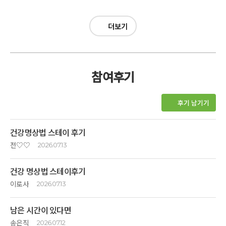
더보기
참여후기
후기 남기기
건강명상법 스테이 후기
전♡♡
2026.07.13
건강명상법
건강 명상법 스테이후기
스테이의 활동 중에서
오장육부를 좋게 하는
이로사
2026.07.13
소리명상이 특히 좋았습니다~
건강 명상법은
얼굴혈색이 좋아지고 잠이 잘 왔습니다~
남은 시간이 있다면
지금의 나를 알고
몸의 균형찾기
남은 삶을 행복하게 살아가도록
송은직
2026.07.12
통나무이완명상, 건강체조 등