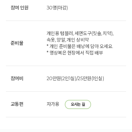
참여 인원
30명(마감)
개인용 텀블러, 세면도구(칫솔, 치약),
속옷, 양말, 개인 상비약
준비물
* 개인 준비물은 배낭에 담아 오세요.
* 명상복은 현장에서 직접 배부
참여비
20만원(2인1실)/25만원(1인실)
교통편
자가용
오시는 길