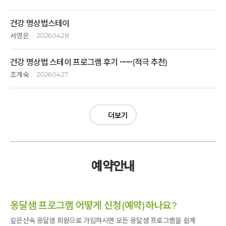
안내해 주었습니다 ~
모든 프로그램 이 모두 좋았습니다 ~
안녕하세요.
삶에는
밥도 맛있고
건강 명상법스테이
숨, 영양소, 에너지가 필요함을 인지시켜
중간에 울리는
10년만에 방문한 깊은산속 옹달샘은 너무 좋았습니다.
서영은
2026.04.28
주었습니다 ~
멈춤의 종소리도 인상적이었습니다 ~
삼토시, 소리명상 등 다양하게
좋은 프로그램 공유하고 싶습니다~
친구의 부지런함으로 예약하고 방문하게퇸 깊은산속 옹달샘^^
깊은 호흡을 할 수 있도록 지도해 주십니다 ~
꼭 한번 체험해 보세요 ~
건강 명상법 스테이 프로그램 후기 ~~~(적극 추천)
아름다운 꽃들이 천지에 피어있고 하루종일 뻐꾹새의 새소리 찬란한 햇빛...
스파와 찜질방, 책방과 도서관 등
통나무이완명상, 건강체조로 몸을 이완시켜 줘서 힐링의 시간이었습니다 ~
잘 선택했다고 느끼게 되리라 확신합니다 ~
주어진 환경과 깔끔하고 예쁜숙소.자극적이지않고 정성이 가득한 세끼의
조계숙
2026.04.27
너무 잘 꾸며놓으셨습니다.
명상차담시간에는
식사.다양한 명상프로그램. 예약하고 함께한 친구에게 진심으로
노인이 아닌 어르신이 되어야 한다는
오래 전 이메일로 고도원의 아침이라는 글을 받아 봤지만 깊은
감사하단말을 전했어요~~^^
옹달샘에서 만든 음식은 정말 정성과 사랑이 듬뿍 담긴 음식이였습니다.
김부겸어르신의 깊이있는 살의 철학도 느낄 수 있어서 좋았습니다 ~
산속 옹달샘 이라는 곳을 운영하고 있는지는 몰랐다.
한마디로 여유롭고 평안한 1박2일이였어요. 프로그램 하면서 살랑이는
진심으로 잘 먹었습니다.
질문을 하면 정성가득담긴 답변에 감동받았습니다 ~
봄바람을 느끼며 온몸을 활짝 펼치고 누워있는 상쾌함, 들숨날숨.복식호흡.
더보기
사람을 살리는 웰빙 밥상도 힐링의 시간이고
흉식호흡을하며 하나씩 익혀나가는 선무도.소리명상.등등 맘 속
명상 프로그램도 잘 들었습니다.
작년 겨울 언니네 일가족이 이곳을 조용히 다녀왔는데 정말
스파도 힐링 입니다 ~꼭 한번 체험해 보세요~
깊은곳에서 편안함과 행복감이 올라오면서 자꾸 입가와 눈가에 미소가
좋았다고 강력 추천하며 친구와 꼭 다녀와 보라고 얘기했다. (어떤
저는 기회가 되면 또 다시 신청할 예정밉
지어지더라구요. 이번 프로그램은 봄.여름.가을.겨울 4번 진행된다고해요.
짜임새 있는 구성으로 안내해 주셔서 감사합니다.
니다~
것을 하는지 일정 설명은 없었다)
관심있는분들 꼭 예약하셔서 저와같은 행복감 느껴보시길 진심으로
김부겸선생님감좋은 기회 주셔서감사합니다 ~
예약안내
추천드려요.
한가지 당부드리고 싶은 건
검색해 보니 예약해서 선착순 인원을 받는 프로그램.
정해진 시간에 이것 저것 안 채워 넣으셔도 될 듯 합니다.
언니는 주변 환경에 그리고 친환경적 숙소와 침구, 제공해 주는
음식을 먹으면서 깜짝 놀라고 진정한 쉼이 될 거라고 만 안내했다.
옹달샘 프로그램 어떻게 신청(예약)하나요?
어차피 명상 시간이라는 것에 가득 차 있는데
남은 시간 뭘 더 얘기 안해도 괜찮을 듯 합니다.
깊은산속 옹달샘 회원으로 가입하시면 모든 옹달샘 프로그램을 쉽게
예
약하러 들어가니 건강명상 스테이가 떴다.