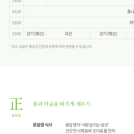
14:00
16:30
통나
18:00
저
19:00
걷기(행선)
좌선
걷기(행선)
* 10시 오늘의 명상은 인원과 상황에 따라 변경될 수 있습니다.
正
몸과 마음을 바르게 새우기.
월요일
옹달샘 식사
옹달샘의 ‘사람살리는 밥상‘
건강한 식재료와 조미료를 전혀