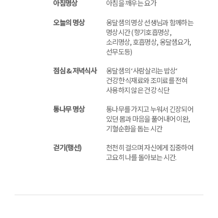
아침명상
아침을 깨우는 요가
오늘의 명상
옹달샘의 명상 선생님과 함께하는
명상시간 (향기호흡명상,
소리명상, 호흡명상, 옹달샘요가,
선무도등)
점심 & 저녁식사
옹달샘의 ‘사람살리는 밥상‘
건강한 식재료와 조미료를 전혀
사용하지 않은 건강 식단
통나무 명상
통나무를 가지고 누워서 긴장되어
있던 몸과 마음을 풀어내어 이완,
기혈순환을 돕는 시간
걷기(행선)
천천히 걸으며 자신에게 집중하여
고요히 나를 돌아보는 시간.