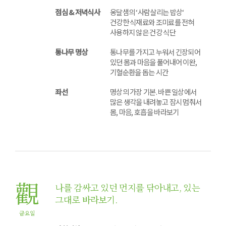
점심 & 저녁식사
옹달샘의 ‘사람살리는 밥상‘
건강한 식재료와 조미료를 전혀
사용하지 않은 건강 식단
통나무 명상
통나무를 가지고 누워서 긴장되어
있던 몸과 마음을 풀어내어 이완,
기혈순환을 돕는 시간
좌선
명상의 가장 기본. 바쁜 일상에서
많은 생각을 내려놓고 잠시 멈춰서
몸, 마음, 호흡을 바라보기
觀
나를 감싸고 있던 먼지를 닦아내고, 있는
그대로 바라보기.
금요일