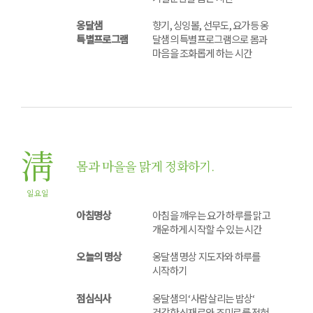
옹달샘
향기, 싱잉볼, 선무도, 요가등 옹
특별프로그램
달샘의 특별프로그램으로 몸과
마음을 조화롭게 하는 시간
淸
몸과 마을을 맑게 정화하기.
일요일
아침명상
아침을 깨우는 요가 하루를 맑고
개운하게 시작할 수 있는 시간
오늘의 명상
옹달샘 명상 지도자와 하루를
시작하기
점심식사
옹달샘의 ‘사람살리는 밥상‘
건강한 식재료와 조미료를 전혀