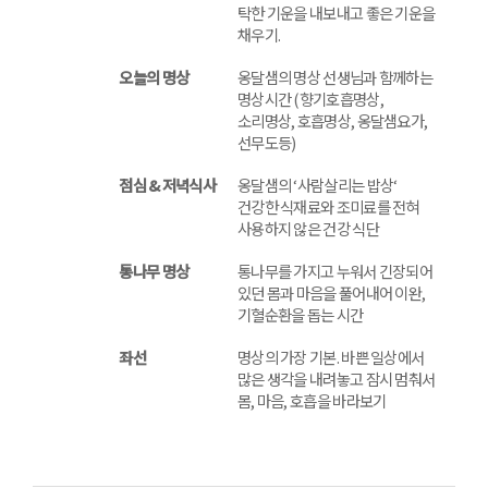
탁한 기운을 내보내고 좋은 기운을
채우기.
오늘의 명상
옹달샘의 명상 선생님과 함께하는
명상시간 (향기호흡명상,
소리명상, 호흡명상, 옹달샘요가,
선무도등)
점심 & 저녁식사
옹달샘의 ‘사람살리는 밥상‘
건강한 식재료와 조미료를 전혀
사용하지 않은 건강 식단
통나무 명상
통나무를 가지고 누워서 긴장되어
있던 몸과 마음을 풀어내어 이완,
기혈순환을 돕는 시간
좌선
명상의 가장 기본. 바쁜 일상에서
많은 생각을 내려놓고 잠시 멈춰서
몸, 마음, 호흡을 바라보기