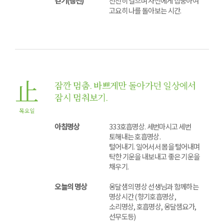
걷기(행선)
천천히 걸으며 자신에게 집중하여
고요히 나를 돌아보는 시간.
止
잠깐 멈춤. 바쁘게만 돌아가던 일상에서
잠시 멈춰보기.
목요일
아침명상
333호흡명상. 세번마시고 세번
토해내는 호흡명상.
털어내기. 일어서서 몸을 털어내며
탁한 기운을 내보내고 좋은 기운을
채우기.
오늘의 명상
옹달샘의 명상 선생님과 함께하는
명상시간 (향기호흡명상,
소리명상, 호흡명상, 옹달샘요가,
선무도등)