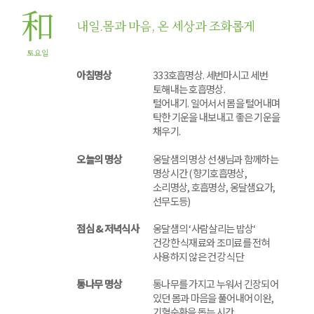
和
내일.몸과 마음, 온 세상과 조화롭게
토요일
아침명상
333호흡명상. 세번마시고 세번
토해내는 호흡명상.
털어내기. 일어서서 몸을 털어내며
탁한 기운을 내보내고 좋은 기운을
채우기.
오늘의 명상
옹달샘의 명상 선생님과 함께하는
명상시간 (향기호흡명상,
소리명상, 호흡명상, 옹달샘요가,
선무도등)
점심 & 저녁식사
옹달샘의 ‘사람살리는 밥상‘
건강한 식재료와 조미료를 전혀
사용하지 않은 건강 식단
통나무 명상
통나무를 가지고 누워서 긴장되어
있던 몸과 마음을 풀어내어 이완,
기혈순환을 돕는 시간