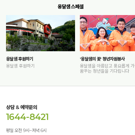
옹달샘 스페셜
옹달샘 후원하기
'옹달샘의 꽃' 청년자원봉사
옹달샘 후원하기
옹달샘을 아름답고 풍요롭게 
꿈꾸는 청년들을 기다립니다
상담 & 예약문의
1644-8421
평일 오전 9시~저녁 6시