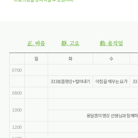
正. 바름
靜. 고요
動. 움직임
월
화
수
07:00
333호흡명상+털어내기
아침을 깨우는 요가
3
08:00
10:00
옹달샘의 명상 선생님과 함께하는
12:00