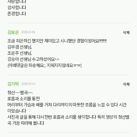
사랑합니다
감사합니다
존경합니다
김보은
2016-10-18
삭제
조금 피곤하긴 했지만 재미있고 시니했던 경험이었어요!!!!!!!!!!!
김무겸 선생님,
조은주 선생님,
강승아 선생님 수고하셨어요^^
(아래댓글은 죄송해요;;; 지워지지않네요ㅠㅠ)
김기탁
2016-10-14
삭제
청산~~별곡~~.
호흡과 소리를 통한
머리부터 가슴과 배를 거쳐 다리까지의 따뜻한 흐름을 느낄 수 있다 시간
이었습니다
사진과 글을 통해 다시한번 호흡과 소리를 생각합니다 특히 영상의 청산별
곡 가끔 따라해 봅니다