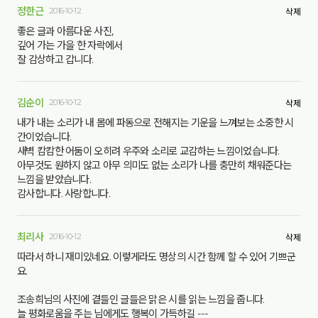
정한근
2016-10-12
삭제
좋은 글과 아름다운 사진,
깊어 가는 가을 한 자락에서
잘 감상하고 갑니다.
김순이
2016-10-12
삭제
내가 내는 소리가 내 몸에 파동으로 전해지는 기운을 느껴보는 소중한 시
간이었습니다.
새벽 캄캄한 어둠이 오히려 우주와 소리로 교감하는 느낌이었습니다.
아무것도 원하지 않고 아무 의미도 없는 소리가 나를 충만히 채워준다는
느낌을 받았습니다.
감사합니다. 사랑합니다.
최리사
2016-10-12
삭제
따라서 하니 재미있네요. 이렇게라도 명상의 시간 함께 할 수 있어 기쁘군
요.
조송희님의 사진에 곁들인 글들은 맑은 시를 읽는 느낌을 줍니다.
늘 평화로움을 주는 님에게도 행복이 가득하길 ---