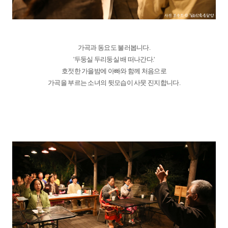
가곡과 동요도 불러봅니다.
'두둥실 두리둥실 배 떠나간다.'
호젓한 가을밤에 아빠와 함께 처음으로
가곡을 부르는 소녀의 뒷모습이 사뭇 진지합니다.