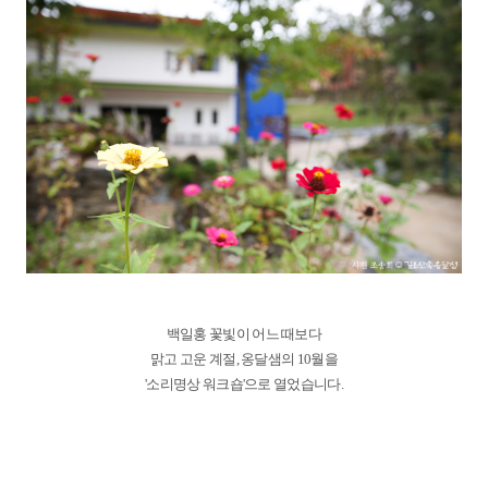
백일홍 꽃빛이 어느 때보다
맑고 고운 계절, 옹달샘의 10월을
'소리명상 워크숍'으로 열었습니다.