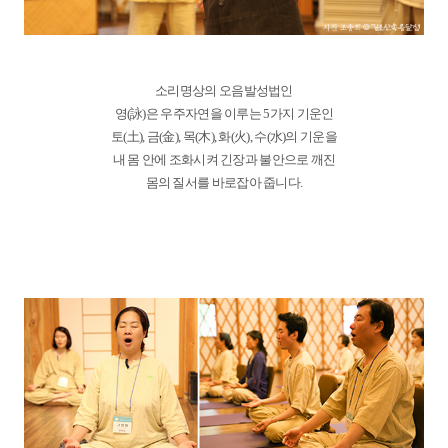
소리명상의 오음발성법인
영(詠)은 우주자연을 이루는 5가지 기운인
토(土), 금(金), 목(木), 화(火), 수(水)의 기운을
내 몸 안에 조화시켜 긴장과 불안으로 깨진
몸의 질서를 바로잡아 줍니다.