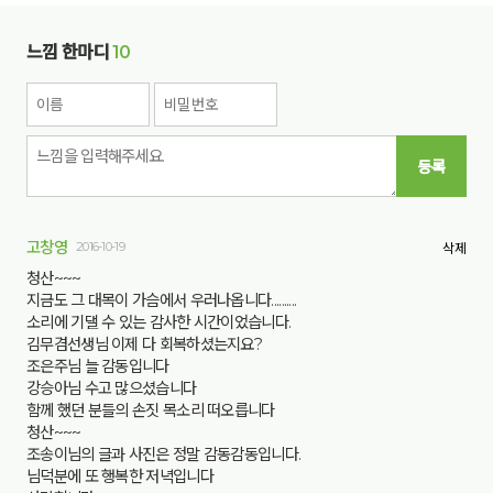
느낌 한마디
10
등록
고창영
2016-10-19
삭제
청산~~~
지금도 그 대목이 가슴에서 우러나옵니다..........
소리에 기댈 수 있는 감사한 시간이었습니다.
김무겸선생님 이제 다 회복하셨는지요?
조은주님 늘 감동입니다
강승아님 수고 많으셨습니다
함께 했던 분들의 손짓 목소리 떠오릅니다
청산~~~
조송이님의 글과 사진은 정말 감동감동입니다.
님덕분에 또 행복한 저녁입니다