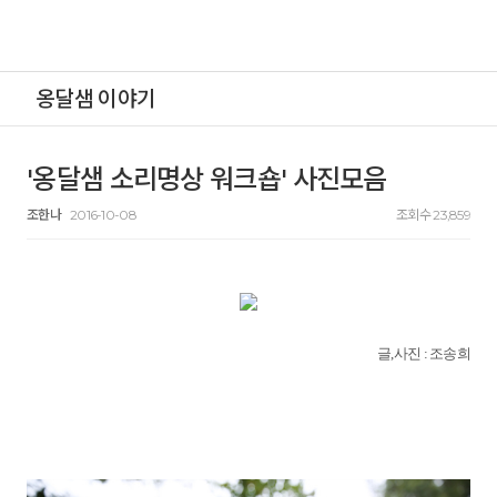
옹달샘 이야기
'옹달샘 소리명상 워크숍' 사진모음
조한나
2016-10-08
조회수 23,859
글,사진 : 조송희