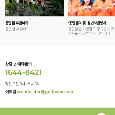
옹달샘 후원하기
'옹달샘의 꽃' 청년자원봉사
옹달샘 후원하기
옹달샘을 아름답고 풍요롭게 
꿈꾸는 청년들을 기다립니다
상담 & 예약문의
1644-8421
평일 오전 9시~저녁 6시
이메일
webmaster@godowon.com