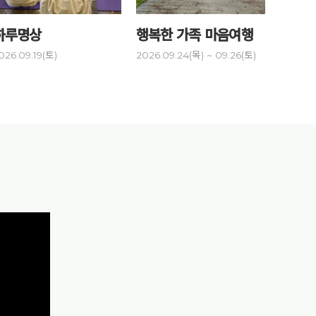
하루명상
행복한 가족 마음여행
링컨학
독서캠프
026.09.19(토)
2026.09.24(목) ~ 09.26(토)
2026.10