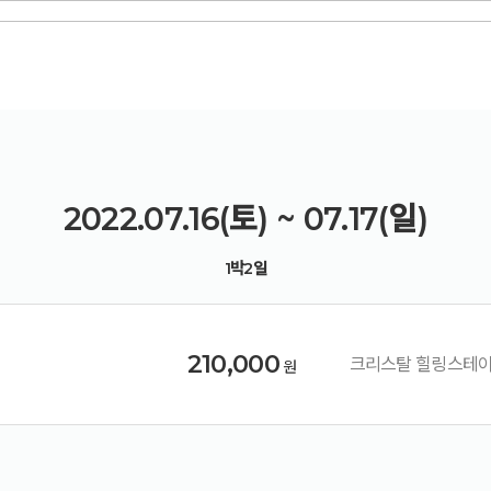
예약가능
예약가능
링컨학교 미니 독서캠프 [261003]
건강명상법 스테이
2026.10.03(토) ~ 10.05(월)
2026.10.09(금) ~ 10.10(토)
2022.07.16(토) ~ 07.17(일)
1박2일
210,000
크리스탈 힐링스테이
원