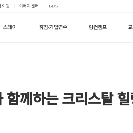
 여행
아버지 센터
BDS
스테이
휴잠·기업연수
링컨캠프
교
한달살기
기업단체 맞춤연수
링컨학교 공지사항
‘
여름休, 쉼스테이
휴잠
링컨학교 이야기
옹달샘 여백 스테이
예약가능
예약가능
 함께하는 크리스탈 
태초 먹거리 황금변 캠프
신원범 교수님과 함께 하는 통증잡는 워크숍
2026.09.05(토) ~
2026.09.11(금) ~ 09.12(토)
09.06(일)