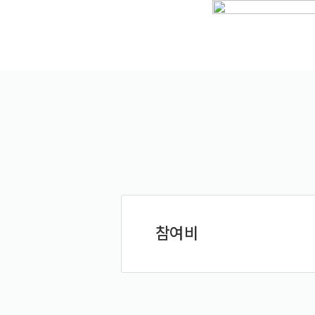
예약가능
예약가능
하루명상
행복한 가족 마음여행
2026.09.19(토)
2026.09.24(목) ~
09.26(토)
참여비