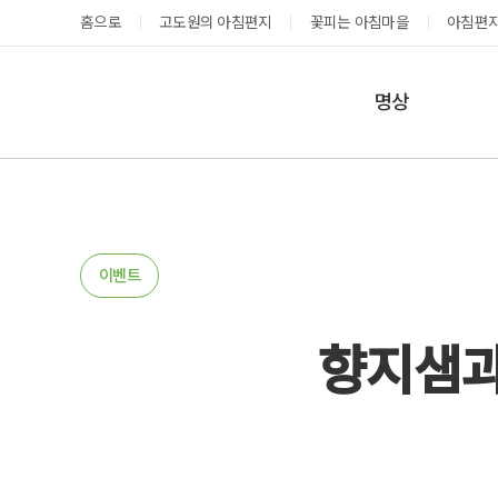
홈으로
고도원의 아침편지
꽃피는 아침마을
아침편지
명상
매일명상
지금 예약가능한 프로그램
예약 캘린더
테마명상
온샘명상
예약가능
예약가능
이벤트
예약캘린더
향지샘과
성공과 성장을 부르는 내면혁명 워크숍
고도원 작가 북토크 스테이
2026.08.29(토) ~
2026.08.29(토) ~
08.30(일)
08.30(일)