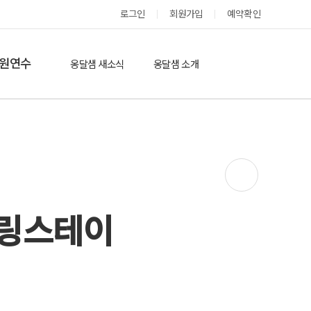
로그인
회원가입
예약확인
옹달샘 스테이 예약
원연수
옹달샘 새소식
옹달샘 소개
옹달샘 이야기
옹달샘 둘러보기
에듀힐링’(개인)
보도기사
도움방
참여후기
검색
자유게시판
힐링스테이