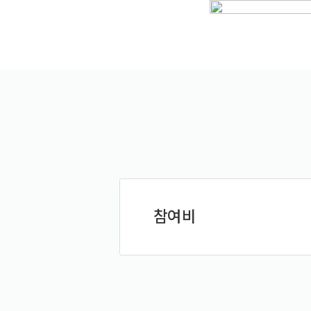
예약가능
예약가능
하루명상
행복한 가족 마음여행
2026.09.19(토)
2026.09.24(목) ~
09.26(토)
참여비