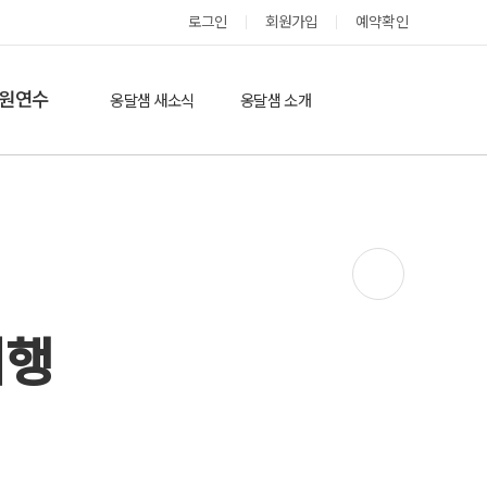
로그인
회원가입
예약확인
옹달샘 스테이 예약
원연수
옹달샘 새소식
옹달샘 소개
옹달샘 이야기
옹달샘 둘러보기
에듀힐링’(개인)
보도기사
도움방
참여후기
검색
자유게시판
여행