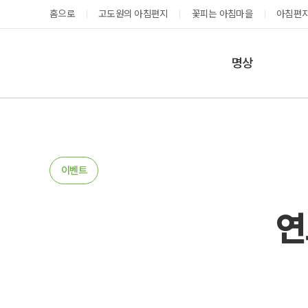
홈으로
고도원의 아침편지
꽃피는 아침마을
아침편지
명상
매일명상
지금 예약가능한 프로그램
예약 캘린더
테마명상
온샘명상
예약가능
예약가능
이벤트
예약캘린더
연
성공과 성장을 부르는 내면혁명 워크숍
고도원 작가 북토크 스테이
2026.08.29(토) ~
2026.08.29(토) ~
08.30(일)
08.30(일)