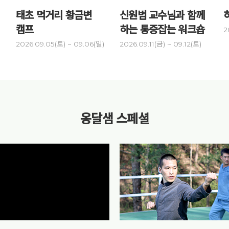
태초 먹거리 황금변
신원범 교수님과 함께
캠프
하는 통증잡는 워크숍
2
)
2026.09.05(토) ~ 09.06(일)
2026.09.11(금) ~ 09.12(토)
옹달샘 스페셜