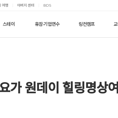
 여행
아버지 센터
BDS
스테이
휴잠·기업연수
링컨캠프
교
한달살기
기업단체 맞춤연수
링컨학교 공지사항
‘
여름休, 쉼스테이
휴잠
링컨학교 이야기
옹달샘 여백 스테이
예약가능
예약가능
요가 원데이 힐링명상
태초 먹거리 황금변 캠프
신원범 교수님과 함께 하는 통증잡는 워크숍
2026.09.05(토) ~
2026.09.11(금) ~ 09.12(토)
09.06(일)