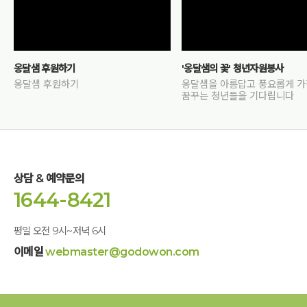
옹달샘 후원하기
'옹달샘의 꽃' 청년자원봉사
옹달샘 후원하기
옹달샘을 아름답고 풍요롭게 
꿈꾸는 청년들을 기다립니다
상담 & 예약문의
1644-8421
평일 오전 9시~저녁 6시
이메일
webmaster@godowon.com