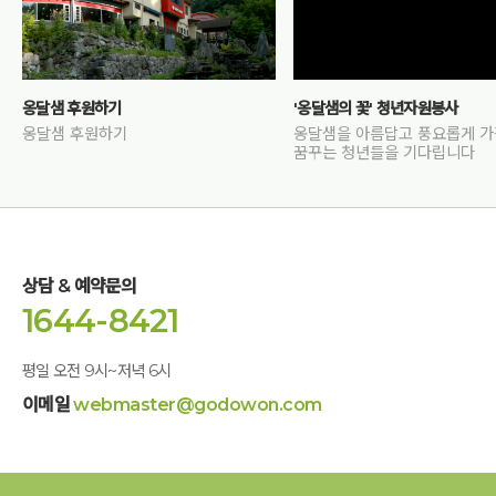
옹달샘 후원하기
'옹달샘의 꽃' 청년자원봉사
옹달샘 후원하기
옹달샘을 아름답고 풍요롭게 
꿈꾸는 청년들을 기다립니다
상담 & 예약문의
1644-8421
평일 오전 9시~저녁 6시
이메일
webmaster@godowon.com