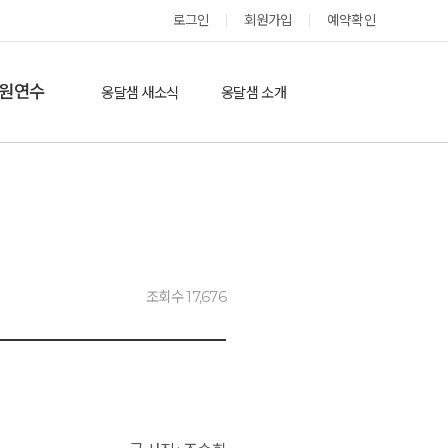
옹달샘 스테이 예약
로그인
회원가입
예약확인
원연수
옹달샘 새소식
옹달샘 소개
옹달샘 이야기
옹달샘 둘러보기
에듀힐링’(개인)
보도기사
도움방
참여후기
검색
자유게시판
조회수 17,676