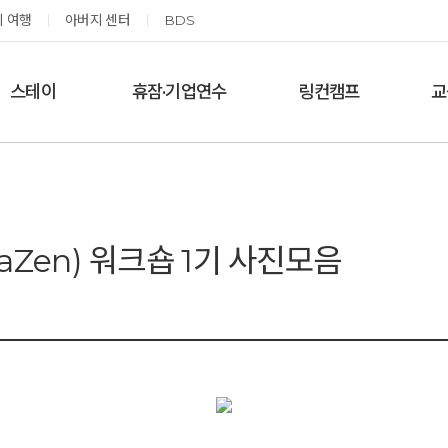
 여행
아버지 센터
BDS
스테이
휴잠·기업연수
링컨캠프
교
한달살기
기업단체 맞춤연수
링컨학교 공지사항
‘
여름休, 쉼스테이
휴잠
링컨학교 이야기
옹달샘 여백 스테이
예약가능
예약가능
aZen) 워크숍 1기 사진모음
고도원 작가 북토크 스테이
태초 먹거리 황금변 캠프
2026.08.29(토) ~
2026.09.05(토) ~
08.30(일)
09.06(일)