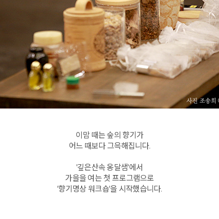
이맘 때는 숲의 향기가
어느 때보다 그윽해집니다.
'깊은산속 옹달샘'에서
가을을 여는 첫 프로그램으로
'향기명상 워크숍'을 시작했습니다.