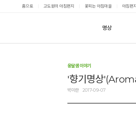
홈으로
고도원의 아침편지
꽃피는 아침마을
아침편지
명상
매일명상
지금 예약가능한 프로그램
예약 캘린더
테마명상
옹달샘 이야기
온샘명상
예약가능
예약가능
'향기명상'(Arom
예약캘린더
박미란
2017-09-07
태초 고추장 담그기
성공과 성장을 부르는 내면혁명 워크숍
2026.08.08(토)
2026.08.29(토) ~
08.30(일)