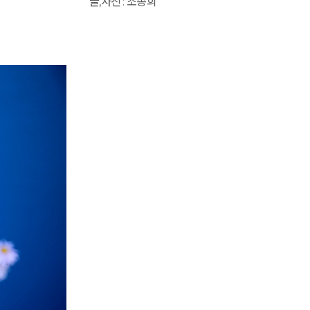
글,사진 : 조송희