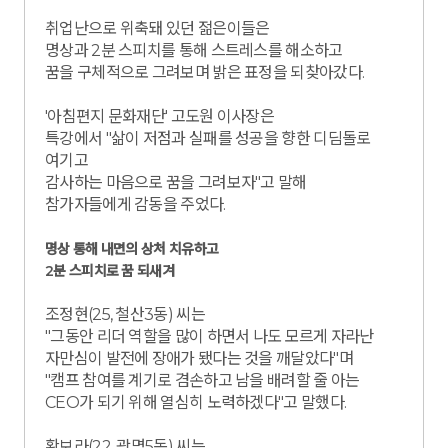
취업난으로 위축돼 있던 젊은이들은
명상과 2분 스피치를 통해 스트레스를 해소하고
꿈을 구체적으로 그려보며 밝은 표정을 되찾아갔다.
'아침편지 문화재단' 고도원 이사장은
특강에서 "삶이 저점과 실패를 성공을 향한 디딤돌로
여기고
감사하는 마음으로 꿈을 그려보자"고 말해
참가자들에게 감동을 주었다.
명상 통해 내면의 상처 치유하고
2분 스피치로 꿈 되새겨
조정현(25, 철산3동) 씨는
"그동안 리더 역할을 많이 하면서 나도 모르게 자라난
자만심이 발전에 장애가 됐다는 것을 깨달았다"며
"캠프 참여를 계기로 겸손하고 남을 배려할 줄 아는
CEO가 되기 위해 열심히 노력하겠다"고 말했다.
황보라(22, 광명5동) 씨는