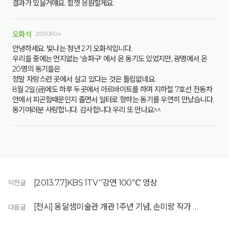
결과가 있을거얘요. 힘껏 응원할게요.
오화석
2013-08-04
안녕하세요. 빛나는 청년 2기 오화석입니다.
우리들 중에는 먼지없는 '송파구' 에서 온 동기도 있었지만, 광명에서 온
20명의 동기들은
정말 자랑스런 곳에서 살고 있다는 것은 틀림없네요.
8월 2일(금)에도 하루 두곳에서 아르바이트를 하며 지하철 7호선 전동차
안에서 피곤함때문인지 졸면서 일터로 향하는 동기를 우연히 만났습니다.
동기여러분 사랑합니다. 감사합니다.우리 또 만나요^^
[2013.7.7]KBS 1TV ''강연 100℃' 영상
이전글
[전시] 옹달샘미술관 개관 1주년 기념, 손미량 작가 초대 전
다음글