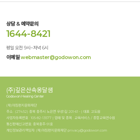
상담 & 예약문의
1644-8421
평일 오전 9시~저녁 6시
이메일
webmaster@godowon.com
(주)깊은산속옹달샘
Godowon Healing Center
(재)아침편지문화재단
주소 : (27452) 충북 충주시 노은면 우성1길 201-61 - | 대표: 고도원
사업자등록번호 : 105-82-13577 | 업태 및 종목 : 교육서비스 / 종합교육연수원
통신판매신고번호: 충북충주-91호
개인정보관리책임자: (재)아침편지문화재단 privacy@godowon.com