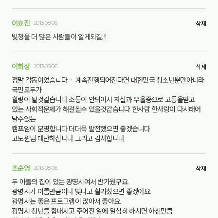
이효진
2013-08-06
삭제
빛청을 더 많은 사람들이 알게되길..!!
이희성
2013-08-06
삭제
정말 감동이었습ㄴ다ᆢ 계속진행되어진다면 대한민국 청소년뿐만아니라
국민모두가
힐링이 될것같습니다 소퉁이 안되어서 자살과 우울증으로 고통을받고
있는 사회적문제가 해걸될수 있을것같습니다 한사람 한사랑이 다시태어
날수있는
캠프임이 분명합니다 더더욱 발전했으면 좋겠습니다
고도윈님 대단하십니다 그리고 감사합니다
조순영
2013-08-06
삭제
두 아들의 집이 있는 광명시여서 반가웠구요.
광명시가 이름만큼이나 빛나고 활기찼으면 좋겠어요.
광명시는 좋은 프로그램이 많아서 좋아요.
광명시 청년들 힘내시고 주어진 일에 열심히 하시면 하신만큼