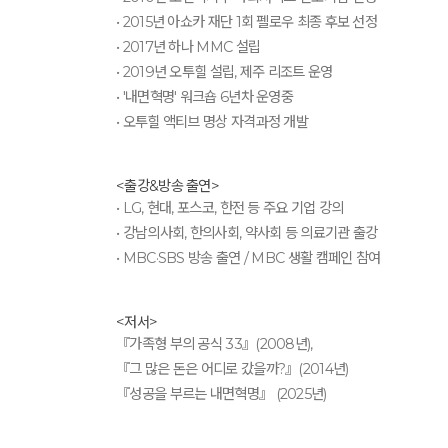
• 2015년 아쇼카 재단 1회 펠로우 최종 후보 선정
• 2017년 하나 MMC 설립
• 2019년 오투힐 설립, 제주 리조트 운영
• '내면혁명' 워크숍 6년차 운영중
• 오투힐 액티브 명상 자격과정 개발
<출강&방송 출연>
• LG, 현대, 포스코, 한전 등 주요 기업 강의
• 강남의사회, 한의사회, 약사회 등 의료기관 출강
• MBC·SBS 방송 출연 / MBC 생활 캠페인 참여
<저서>
『가족형 부의 공식 33』(2008년),
『그 많은 돈은 어디로 갔을까?』(2014년)
『성공을 부르는 내면혁명』 (2025년)