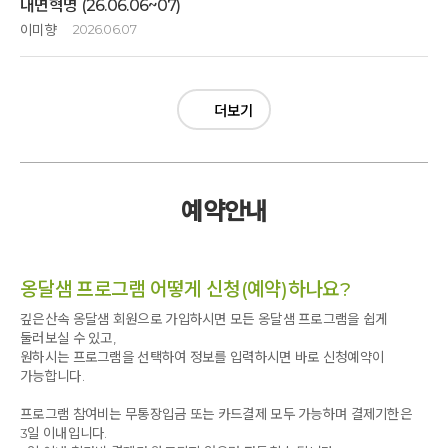
내면혁명 (26.06.06~07)
와우~~~
이렇게 즐거운 명상이 있다니 ~~~
이미향
2026.06.07
참으로 놀라운시간이 었습니다
삶은 경험하기 위해 왔다!! 라고 생각하고 내가 하는 모든순간에 경험을
1박2일 잘 놀았다.
있는그대로 느끼며 즐기자
첫만남 과장된 자기소개시간40초.
그리고 나의 몸,마음 중심잡기가 뭔지 알게되어 진심으로 감사드립니다~^^
깔깔깔 ~~~
더보기
두근두근
난 뭐라고 과장을 하지???
몸건강,마음건강,재미까지 챙겼다.
예약안내
좋고,싫고 ,옳고,그름으로 세상을 바라봤다.
그로인한 에너지 소진은 삶을 피곤케했다.
연일 뉴스와 아파트 스크린에 비트코인과 주식애기로
도배를 할때면 상대적 박탈감으로 인해 맥이 빠진다.
옹달샘 프로그램 어떻게 신청(예약)하나요?
올라도 문제 내려도 문제였다.
마음이 시끄러웠다.
깊은산속 옹달샘 회원으로 가입하시면 모든 옹달샘 프로그램을 쉽게
'저 친구는 많이 벌었겠지?'
둘러보실 수 있고,
난~~~
토막을 치고 있다
원하시는 프로그램을 선택하여 정보를 입력하시면 바로 신청예약이
결핍과 강박으로 난 지친다.
가능합니다.
이 시끄러운 세계에서 벗어날수 있는 길이 없을까?
프로그램 참여비는 무통장입금 또는 카드결제 모두 가능하며 결제기한은
내면혁명 속에서 고요한 내면의 세계로 인도해 주시는 라의형브라더를 만났다.
3일 이내입니다.
액티브명상,
근막이완,성공으로 가는 9가지 계명 속에서 깨달음의 세계로 나를 인도해 주었다.