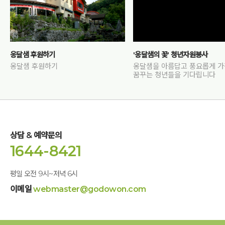
옹달샘 후원하기
'옹달샘의 꽃' 청년자원봉사
옹달샘 후원하기
옹달샘을 아름답고 풍요롭게 
꿈꾸는 청년들을 기다립니다
상담 & 예약문의
1644-8421
평일 오전 9시~저녁 6시
이메일
webmaster@godowon.com