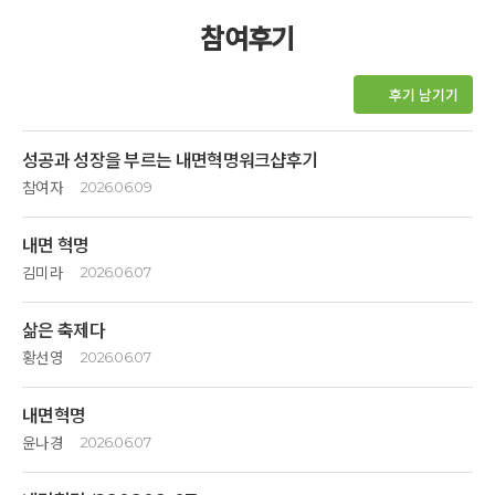
참여후기
후기 남기기
성공과 성장을 부르는 내면혁명워크샵후기
참여자
2026.06.09
성장과 성공하고자 하는 내달리던 일상으로 부터
내면 혁명
휴식상태가 필요했던 시간에 깊은 산속 옹달샘의 경관은 산속에 나무와 꽃
그리고 샘물들이 어서와 하며 포근하게 안아주는 느낌이였습니다.. 청정한
김미라
2026.06.07
공기 햇살이 방문하는 모두를 돌봐주고있었네요. 정길하고 생명을 살리는
내삶은 이제부터 재미나고 신나게 ~
매끼식사와 깨끗하고 단아하면서 잘 정돈된 숙소 모두 액티브 명상후
삶은 축제다
좋으면 좋은대로 힘들면 힘든대로 ~
충분히 받아내어주는 공간이었습니다.
한가지 한가지씩 경험하며 살기로 했습니다
황선영
2026.06.07
내면혁먕후 아담한 스파 사우나 개운함도 좋구요.
1박 2일 깊은산속 옹달샘에서 진짜 내면의 혁명을 일으켰습니다
풍경소리와 새소리가 잘 어우러져 그곳에 있는 자체가 힐링이였습니다.
1박2일 짧은 시간이었지만 나의 내면에는 거대한 혁명이 일어난듯하다.
깊이 진심으로 감사드립니다~~^^
사람을 배려하게하고 호흡하는 자연을 느끼게하며, 잠시 쉬고가는 공간에
내면혁명
맑은 공기속에서 나를돌보고 정갈한 음식으로 몸을채우며 지금여기에
수고해주신 모든 분들의 손길이 느껴져 감사합니다.
존재하는 기쁨을 배웠습니다 4번의 식사를하는 내내 음식을 준비해주신
윤나경
2026.06.07
분들의 정성과 자연의 은혜에 깊은 감사를 드립니다
1박2일 내면혁명
많이 웃고 재미있게 살겠습니다.