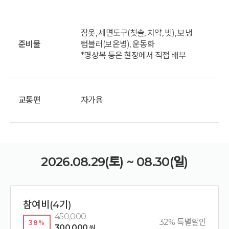
잠옷, 세면도구(칫솔, 치약, 빗), 보냉
준비물
텀블러(보온병), 운동화
*명상복 등은 현장에서 직접 배부
교통편
자가용
2026.08.29(토) ~ 08.30(일)
참여비(4기)
450,000
32% 특별할인
38%
300,000
원