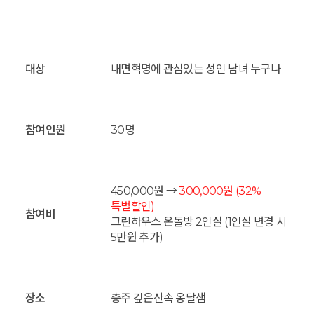
대상
내면혁명에 관심있는 성인 남녀 누구나
참여인원
30명
450,000원 →
300,000원
(32%
특별할인)
참여비
그린하우스 온돌방 2인실 (1인실 변경 시
5만원 추가)
장소
충주 깊은산속 옹달샘