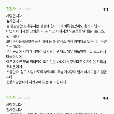
김정자
2014-01-10
삭제
사랑합니다
감사합니다
늘 좋은말씀 보내주시는 정성에 힘이되며 비록 늙었어도 용기가 납니다
이민사회에서 늘 고향을그리워하고 지내지만 외로움을 달래는데는 고도
원님게서
보내주시는좋은말씀은 저에게 는 큰 활력소 이자 힘이되고 있읍니다 우선
한국에있는
우리큰딸이 사위가 사업이 잘않되는 관계로 매우 힘들어하는걸 보고와서
마음이많이
아픈데 아무쪼록 잘화합이 되기만을 바라며 누구보다도 이가정을 위해서
우리딸에게
조금만 더 참고 사랑하도록 부탁하며 주님에사랑이 함게 하시기를 기원합
니다
항상사랑합니다 시카고에 있는 liz 드립니다.
김정자
2014-01-10
삭제
사랑합니다
감사합니다