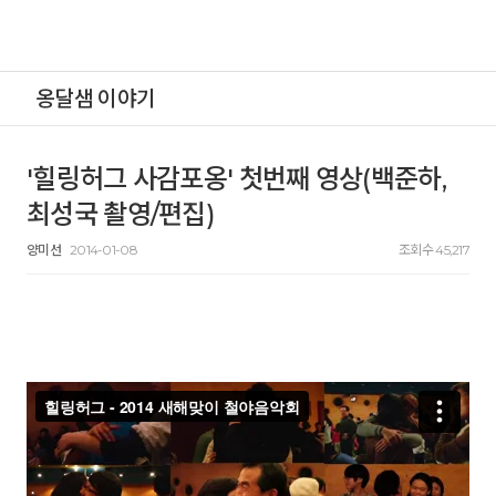
옹달샘 이야기
'힐링허그 사감포옹' 첫번째 영상(백준하,
최성국 촬영/편집)
양미선
2014-01-08
조회수 45,217