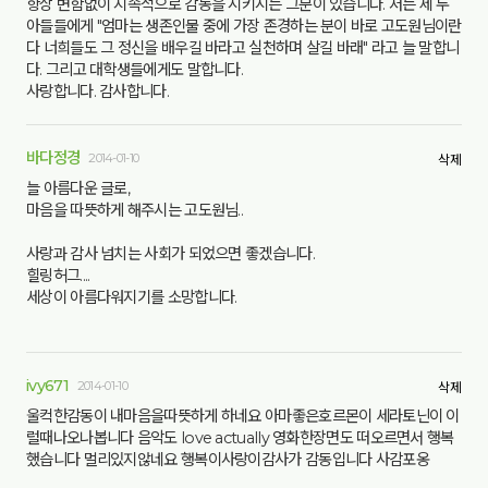
항상 변함없이 지속적으로 감동을 시키시는 그분이 있습니다. 저는 제 두
아들들에게 "엄마는 생존인물 중에 가장 존경하는 분이 바로 고도원님이란
다 너희들도 그 정신을 배우길 바라고 실천하며 살길 바래" 라고 늘 말합니
다. 그리고 대학생들에게도 말합니다.
사랑합니다. 감사합니다.
바다정경
2014-01-10
삭제
늘 아름다운 글로,
마음을 따뜻하게 해주시는 고도원님..
사랑과 감사 넘치는 사회가 되었으면 좋겠습니다.
힐링허그....
세상이 아름다워지기를 소망합니다.
ivy671
2014-01-10
삭제
울컥한감동이 내마음을따뜻하게 하네요 아마좋은호르몬이 세라토닌이 이
럴때나오나봅니다 음악도 love actually 영화한장면도 떠오르면서 행복
했습니다 멀리있지않네요 행복이사랑이감사가 감동입니다 사감포옹