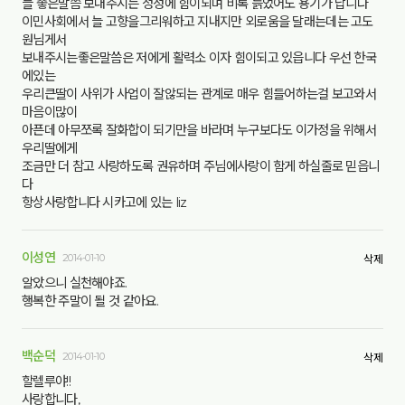
늘 좋은말씀 보내주시는 정성에 힘이되며 비록 늙었어도 용기가 납니다
이민사회에서 늘 고향을그리워하고 지내지만 외로움을 달래는데는 고도
원님게서
보내주시는좋은말씀은 저에게 활력소 이자 힘이되고 있읍니다 우선 한국
에있는
우리큰딸이 사위가 사업이 잘않되는 관계로 매우 힘들어하는걸 보고와서
마음이많이
아픈데 아무쪼록 잘화합이 되기만을 바라며 누구보다도 이가정을 위해서
우리딸에게
조금만 더 참고 사랑하도록 권유하며 주님에사랑이 함게 하실줄로 믿읍니
다
항상사랑합니다 시카고에 있는 liz
이성연
2014-01-10
삭제
알았으니 실천해야죠.
행복한 주말이 될 것 같아요.
백순덕
2014-01-10
삭제
할렐루야!!
사랑합니다,