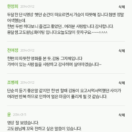
한정희
2014-01-12
삭제
두달전 단식명상 햇던 순간이 떠오르면서.가슴이 따뜻해 집니다.첨엔 정말
어색했는데.
한번 두번 하다보니 즐겁고.좋았던....여러분 사랑랍니다.감사합니다.
옹달샘.고도원님.화이팅 입니다.오늘도많이 웃자구요.~~~^^^^
전여정
2014-01-12
삭제
한편의 따뜻한 영화를 본 듯..감동 그자체입니다
가까이 있는 사람들을 사랑하고 감사하며 살아야겠습니다~
조병례
2014-01-12
삭제
단순히 듣기 좋은말 같지만 한 번 할때 감동이 오고서먹서먹했던 사이가
여러번 반복 하므로 인하여 얼은 마음이 풀리게 될 것 같습니다.
윤
2014-01-11
삭제
영상 잘 보았습니다.
고도원님께 꼬옥 전하고 싶은 말씀이 있습니다.