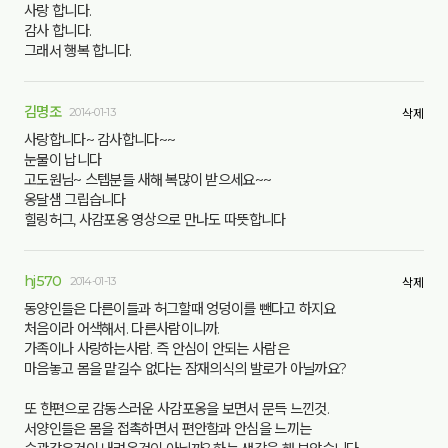
사랑 합니다.
감사 합니다.
그래서 행복 합니다.
김명조
2014-01-13
삭제
사랑합니다~ 감사합니다~~
눈물이 납니다
고도원님~ 스텝분들 새해 복많이 받으세요~~
옹달샘 그립습니다
힐링허그, 사감포옹 영상으로 만나도 따뜻합니다
hj570
2014-01-13
삭제
동양인들은 다른이들과 허그할때 엉덩이를 뺀다고 하지요
처음이라 어색해서. 다른사람이니까.
가족이나 사랑하는사람. 즉 안심이 안되는 사람은
마음놓고 몸을 맡길수 없다는 잠재의식의 발로가 아닐까요?
또 한편으로 감동스러운 사감포옹을 보면서 문득 느낀것.
서양인들은 몸을 접촉하면서 편안함과 안심을 느끼는