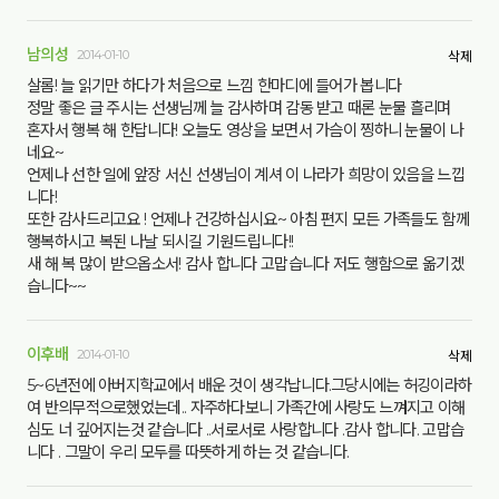
남의성
2014-01-10
삭제
살롬! 늘 읽기만 하다가 처음으로 느낌 한마디에 들어가 봅니다
정말 좋은 글 주시는 선생님께 늘 감사하며 감동 받고 때론 눈물 흘리며
혼자서 행복 해 한답니다! 오늘도 영상을 보면서 가슴이 찡하니 눈물이 나
네요~
언제나 선한 일에 앞장 서신 선생님이 계셔 이 나라가 희망이 있음을 느낍
니다!
또한 감사드리고요 ! 언제나 건강하십시요~ 아침 편지 모든 가족들도 함께
행복하시고 복된 나날 되시길 기원드립니다!!
새 해 복 많이 받으옵소서! 감사 합니다 고맙습니다 저도 행함으로 옮기겠
습니다~~
이후배
2014-01-10
삭제
5~6년전에 아버지학교에서 배운 것이 생각납니다.그당시에는 허깅이라하
여 반의무적으로했었는데.. 자주하다보니 가족간에 사랑도 느껴지고 이해
심도 너 깊어지는것 같습니다 ..서로서로 사랑합니다 .감사 합니다. 고맙습
니다 . 그말이 우리 모두를 따뜻하게 하는 것 같습니다.