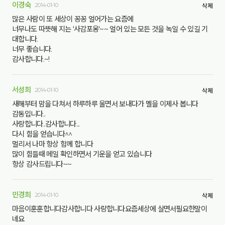
이경숙
2014-01-10
삭제
많은 사람이 또 세상이 꽁꽁 얼어가는 요즘에
너무나도 따뜻해 지는 '사감포옹'~~ 얼어 있는 모든 것을 녹일 수 있길 기
대합니다.
너무 좋습니다.
감사합니다.~!
서성희
2014-01-10
삭제
새해부터 맘을 다쳐서 하루하루 울면서 보내다가 멜을 이제사 봅니다
감동입니다..
사랑합니다..감사합니다...
다시 힘을 얻습니다^^
멀리서 나마 항상 함께 합니다
많이 힘들때 메일 확인하면서 기운을 얻고 있습니다
항상 감사드립니다~~
민경희
2014-01-10
삭제
마음이훈훈합니다감사합니다 사랑합니다요즘세상에 살면서필요한말이
네요