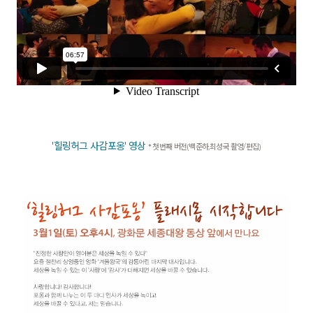
'힐링허그 사감포옹' 영상
* 첫번째 버전(백준하,최성국 촬영/편집)