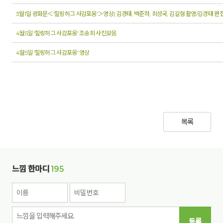
3월1일 광화문＜'힐링허그 사감포옹'＞영상( 김경태, 백준하, 최성국, 김길형 촬영/김경태 편집
4월5일 '힐링허그 사감포옹' 조송희 사진모음
4월5일 '힐링허그 사감포옹' 영상
목록
느낌 한마디
195
등록