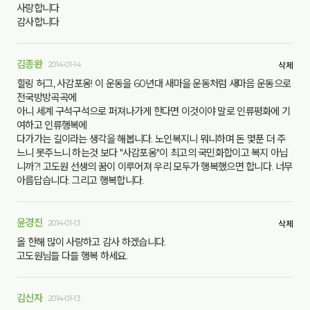
사랑합니다
감사합니다
김종완
2014-01-14
삭제
힐링 허그, 사감포옹! 이 운동을 60년대 새마을 운동처럼 새마음 운동으로
전국방방곡곡에
아니 세계 구석구석으로 퍼져나가게 한다면 이것이야 말로 인류평화에 기
여하고 인류행복에
다가가는 길이라는 생각을 해봅니다. 노인복지니 뭐니하며 돈 몇푼 더 주
느니 못주느니 하는것 보다 "사감포옹"이 최고의 국민화합이고 복지 아닙
니까?! 고도원 선생의 꿈이 이루어져 우리 모두가 행복했으면 합니다. 너무
아름답습니다. 그리고 행복합니다.
윤경진
2014-01-13
삭제
올 한해 많이 사랑하고 감사 하겠습니다.
고도원님들 다들 행복 하세요.
김신자
2014-01-13