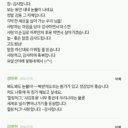
참~감사합니다.
보는 동안 내내 눈물이 나네요.
정말 감동 그 자체입니다.
각박한 세상을 살아 가는 우리 님들!
사랑하는 마음을 담아 감사하면서 따스한
사랑의 손길로 어루만져 포옹 하면서 살아가겠습니다.
늘~ 좋은 말씀 감사드립니다.
고도원님!
말씀 하신대로 이뤄질 줄 믿습니다.
사랑하고, 감사하며 축복합니다.
유달산아래 꽃동네에서 (^*^)
성마루
2014-01-10
삭제
봐도봐도 눈물이!~~복받쳐오르는 뭔가가 있고 정감있어 좋습니다.
저도 나중에 꼭 참가 해보고 싶네요...
'힐링허그', '사감포옹' 너무 좋은데 우리나라는 물론
세계로 널리 뻗어나가기를 응원합니다.
힐링허그!! 사랑합니다 ~감사합니다.
김영현
2014-01-10
삭제