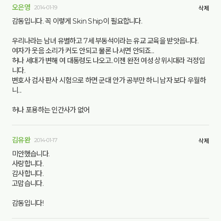
오은영
2014-01-19
삭제
감동입니다. 꼭 이렇게 Skin Ship이 필요합니다.
우리나라는 남녀 유별하고 7세 부동석이라는 유교 교육을 받앗읍니다.
여자가 웃음 소리가 커도 안되고 물론 나서면 안되죠...
허나 세대가 변해 여 대통령도 나오고..이젠 완전 여성 상위시대라 걱정입
니다.
변호사 검사 판사 시험으로 하면 군대 안가 공부만 하니 남자 보다 우월하
니...
허나 포용하는 인간사가 없어
김유완
2014-01-17
삭제
미안했습니다.
사랑합니다.
감사합니다.
고맙습니다.
감동입니다!