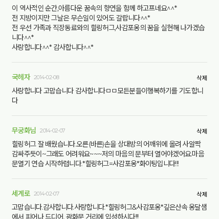
이 역사적인 순간,아름다운 꿈속의 향연을 함께 하고프네요^^*
전 지방이지만 그날은 무슨일이 있어도 갈랍니다^^*
전 우선 가족과 직장동료와의 힐링허그,사감포옹의 꿈을 실현해 나가겠습
니다^^*
사랑합니다^^* 감사합니다^^*
국헤자
2014-02-08
삭제
사랑합니다 고맙습니다 감사합니다ㅁㅁ모든분들이행복하기를 기도합니
다
무궁화님
2014-02-07
삭제
힐링허그 잘 배웠습니다.오른(바른)손을 상대방의 어깨위에 올려 사알짝
감싸주듯이~그래도 어려워요~~~저의 마음의 문부터 열어야겠어요.마음
문열기 연습 시작하렵니다.*힐링허그=사감포옹*화이팅입니다!!!
세계로
2014-02-07
삭제
고맙습니다.감사합니다.사랑합니다.*힐링허그&사감포옹*깊은산속 옹달샘
에서 피어나 드디어, 광화문 거리에 입성하시다!!!