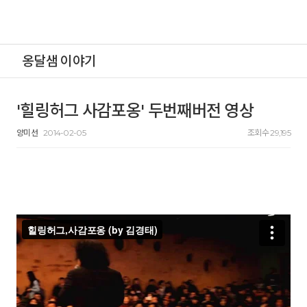
옹달샘 이야기
'힐링허그 사감포옹' 두번째버전 영상
양미선
2014-02-05
조회수 29,195