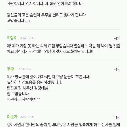
사랑합니다. 감사합니다..네..힘껏 안아보려 합니다.
당신들의 고운 숨결이 우주를 살리고 빛나게 합니다.
고맙습니다.._()_
희망이
2014-02-06
삭제
아! 제가 가장 못 하는 숙제 O점.부럽습니다.열심히 노력을 해 봐야 될 것같
아요.아침지기 김경태님 영상이 멋지세요.화이팅입니다!!!
우주
2014-02-06
삭제
제가 영육간에 많이 아파서인지 그냥 눈물이 흐릅니다.
열심히 사감포옹을 응원하겠습니다.
편집을 잘 해주신 김경태님
참 고맙습니다.
영원하라 사랑이여!^^
이순자
2014-02-06
삭제
살아가면서 한사람의 꿈이 얼마나 많은 사람을 행복하게 해 주는가를 알게