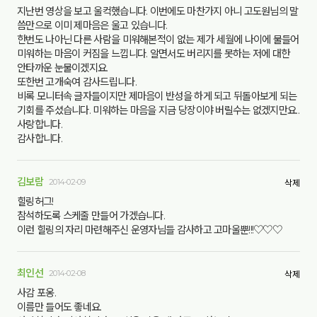
지난번 영상을 보고 울컥했습니다. 이번에도 마찬가지 아니 고도원님의 말
씀만으로 이미 제마음은 울고 있습니다.
한번도 나아닌 다른 사람을 미워해본적이 없는 제가 세월에 나이에 물들어
미워하는 마음이 커짐을 느낍니다. 알면서도 버리지를 못하는 저에 대한
안타까운 눈물이겠지요.
또한번 고개숙여 감사드립니다.
비록 모니터속 글자들이지만 제마음이 반성을 하게 되고 뒤돌아보게 되는
기회를 주셨습니다. 미워하는 마음을 지금 당장이야 버릴수는 없겠지만요..
사랑합니다.
감사합니다.
김보람
2014-02-09
삭제
힐링허그!
참석하도록 스케줄 만들어 가겠습니다.
이런 힐링의 자리 마련해주신 운영자님들 감사하고 고마울뿐!!!♡♡♡
최인선
2014-02-08
삭제
사감 포옹.
이름만 들어도 좋네요.