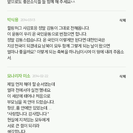
앞으로도 좋은소식들 늘 함꼐 해 주세요^^
박식용
2014-03-13
삭제
힐링허그 사감포응 정말 감동이 그대로 전해옵니다.
이 운동이 우리 온 국민운동으로 번졌으면 합니다.
정말 감동스럽습니다. 온 국민이 이렇게만 된다면 대한민국은
지상천국이 되겠네요 남북이 모두 함께 그렇게 되는 날이 왔으면
얼마나 좋을까요? 이렇게 되는 축복을 하나님이시여 이 땅에 내려 주옵소
서.
모나리자 미소
2014-02-22
삭제
제일 먼저 해야 할 순서였는데
얼마 전에서야 실천 했네요.
이 세상에 태어나 처음으로
부모님을 꼭 안아 드렸습니다.
항상, 품 안에만 있었는데. . .
"사랑합니다. 감사합니다 "
현실에 지쳐있는 모두에게
서로 큰 힘이 되리라
생각합니다.