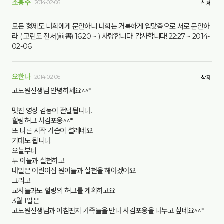
조흥주
2014-02-06
삭제
모든 형제도 너희에게 문안하니 너희는 거룩하게 입맞춤으로 서로 문안하
라 ( 고린도 전서(前書) 16:20 ~ ) 사랑합니다! 감사합니다! 22:27 ~ 2014-
02-06
오한나
2014-02-06
삭제
고도원선생님 안녕하세요^^*
멋진 영상 감동이 전달됩니다.
힐링허그 사감포옹^^*
또 다른 시작 가슴이 설레네요
기대도 됩니다.
오늘부터
두 아들과 실천하고
내일은 어린이집 원아들과 실천을 해야겠어요.
그리고
교사들과도 힐링의 허그를 계획하고요.
3월 1일은
고도원선생님과 아침편지 가족들을 만나 사감포옹을 나누고 싶네요^^*