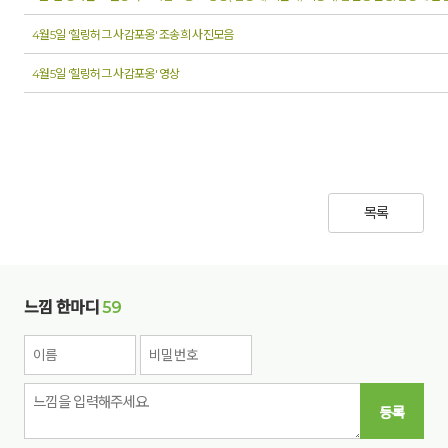
4월5일 '힐링허그 사감포옹' 조송희 사진모음
4월5일 '힐링허그 사감포옹' 영상
목록
느낌 한마디
59
등록