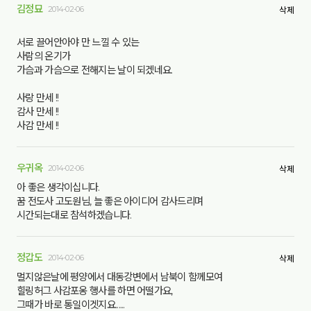
김정묘
2014-02-06
삭제
서로 끌어안아야 만 느낄 수 있는
사람의 온기가
가슴과 가슴으로 전해지는 날이 되겠네요.
사랑 만세 !!
감사 만세 !!
사감 만세 !!
우귀옥
2014-02-06
삭제
아 좋은 생각이십니다.
꿈 전도사 고도원님, 늘 좋은 아이디어 감사드리며
시간되는대로 참석하겠습니다.
정갑도
2014-02-06
삭제
멀지않은날에 평양에서 대동강변에서 남북이 함께모여
힐링허그 사감포옹 행사를 하면 어떨가요,
그때가 바로 통일이겟지요......