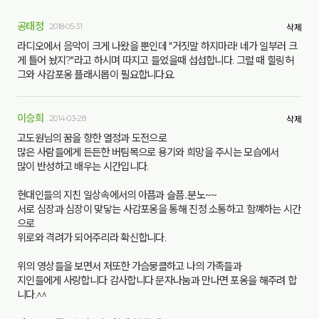
공태정
2018-05-31
삭제
라디오에서 음악이 크게 나왔을 뿐인데 "거짓말 하지마라! 네가 일부러 크
게 틀어 놨지?"라고 하시며 따지고 들었을때 섭섭합니다. 그럴 때 힐링허
그와 사감포옹 플래시몹이 필요합니다요.
이승희
2014-03-28
삭제
고도원님의 꿈을 향한 열정과 도전으로
많은 사람들에게 든든한 버팀목으로 용기와 희망을 주시는 모습에서
많이 반성하고 배우는 시간입니다.
현대인들의 지친 일상속에서의 아픔과 슬픔..분노~~
서로 심장과 심장이 맞닿는 사감포옹을 통해 진정 소통하고 함꼐하는 시간
으로
위로와 격려가 되어주리라 확신합니다.
위의 영상들을 보면서 저또한 가슴뭉클하고 나의 가족들과
지인들에게 사랑합니다 감사합니다 문자나눔과 만나면 포옹을 해주려 합
니다.^^