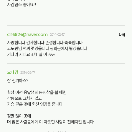
사감댄스 좋아요 !!
c116624@naver.com
2014-02-17
삭제
사랑합니다 감사합니다 존경합니다 축복합니다
고도원님 역씨 멋있읍니다 굉화문에서 뵙겠습니다
기다려 지네요 3月1일 이 ^&^
오다경
2014-02-17
참 신기하죠?
항상 이런 옹달샘의 동영상을 볼 때면
감동으로 그치지 않고
가슴 깊은 곳에 힘찬 영감을 줍니다.
정말 많이 곳에
더 많은 사람들에게 이 따듯한 사랑이 전해지길 빕니다.