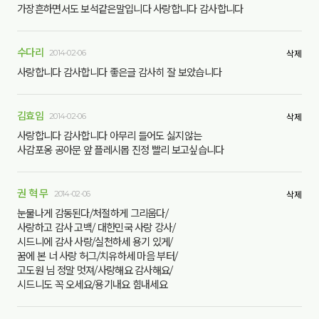
가장흔하면서도 보석같은말입니다 사랑합니다 감사합니다
수다리
2014-02-06
삭제
사랑합니다 감사합니다 좋은글 감사히 잘 보았습니다
김효임
2014-02-06
삭제
사랑합니다 감사합니다 아무리 들어도 싫지않는
사감포옹 공아문 앞 플레시몹 진정 빨리 보고싶습니다
권 혁 무
2014-02-06
삭제
눈물나게 감동된다/처절하게 그리웁다/
사랑하고 감사 고백/ 대한민국 사랑 강사/
시드니에 감사 사랑/실천하세 용기 있게/
꿈에 본 너 사랑 허그/치유하세 마음 부터/
고도원 님 정말 멋져/사랑해요 감사해요/
시드니도 꼭 오세요/용기내요 힘내세요