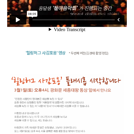
'힐링허그 사감포옹' 영상
* 두번째 버전(김경태 촬영/편집)