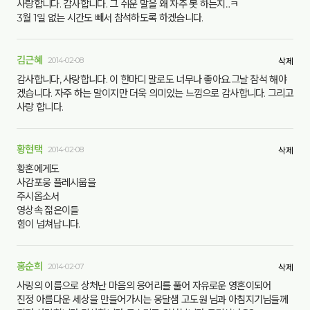
사랑합니다. 감사합니다. 그 쉬운 말을 왜 자주 못 하는지...ㅋ
3월 1일 없는 시간도 빼서 참석하도록 하겠습니다.
김근혜
2014-02-08
삭제
감사합니다, 사랑합니다. 이 한마디 말로도 너무나 좋아요.그날 참석 해야
겠습니다. 자주 하는 말이지만 더욱 의미있는 느낌으로 감사합니다. 그리고
사랑 합니다.
황현택
2014-02-08
삭제
황혼에게도
사감포웅 플레시웁을
주시옵소서
영상속 젊은이들
힘이 넘쳐납니다.
홍순희
2014-02-07
삭제
사링의 이름으로 상처난 마음의 응어리를 풀어 자유로운 영혼이되어
진정 아름다운 세상을 만들어가시는 옹달샘 고도원 님과 아침지기님들께