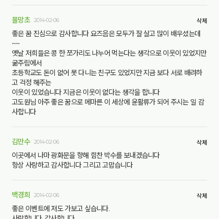
물망초
2014-02-06
삭제
좋은 꿈 진심으로 감사합니다 요즈음은 모두가 잘 살고 많이 배우셨는데
~~
옛날 저희들은 콩 한 쪼가리도 나누어 먹는다는 생각으로 이웃이 있었지만
굶주림에서
초등학교도 돈이 없어 못 다니는 친구도 있었지만 지금 보다 서로 배려하
고 걱정 해주는
이웃이 있었습니다 지금은 이웃이 없다는 생각을 합니다
고도원님 아주 좋은 꿈으로 메마른 이 세상에 윤활류가 되어 주시는 일 감
사합니다
김만수
2014-02-06
삭제
이곳에서 나마 광화문을 향해 힘찬 박수를 보내겠습니다
항상 사랑하고 감사합니다 그리고 고맙습니다
백경희
2014-02-06
삭제
좋은 이벤트에 저도 가보고 싶습니다.
사랑합니다. 감사합니다.