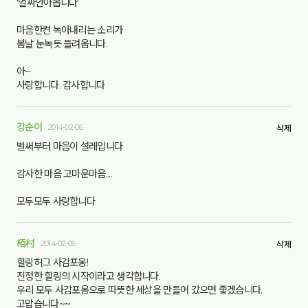
'얼싸안아봅니다'
마음한켠 녹아내리는 소리가
봄날 눈녹듯 들려옵니다.
아~
사랑합니다. 감사합니다
강순이
2014-02-06
삭제
벌써부터 마음이 설레입니다
감사한 마음 고마운마음....
모두모두 사랑합니다
栢村
2014-02-06
삭제
힐링허그 사감포옹!
진정한 힐링의 시작이라고 생각합니다.
우리 모두 사감포옹으로 따뜻한 세상을 만들어 갔으면 좋겠습니다.
고맙습니다~~