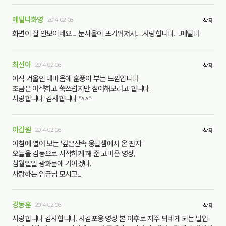
메틸다화영
2014-02-06
삭제
화면이 잘 안보이네요......눈시울이 뜨거워져서......사랑합니다......메틸다.
최선아
2014-02-06
삭제
아직 겨울인 내마음에 훈풍이 부는 느낌입니다.
조금은 어색하고 쑥쓰럽지만 참여해보려고 합니다.
사랑합니다. 감사합니다.*^^*
이갑원
2014-02-06
삭제
아침에 열어 보는 '깊은산속 옹달샘에서 온 편지'
오늘을 감동으로 시작하게 해 준 고마운 영상,
삼월일일 광화문에 가야겠다.
사랑하는 임금님 모시고....
강동훈
2014-02-06
삭제
사랑합니다 감사합니다. 사감포옹 영상 본 이후로 자주 되네게 되는 말입