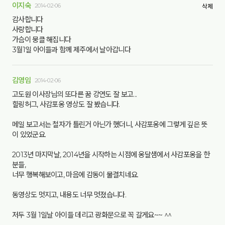
이지숙
2014-02-06
삭제
감사합니다
사랑합니다
가슴이 뭉클 해집니다
3월1일 아이들과 함께 제주에서 날아갑니다
김영임
2014-02-06
고도원 이사장님의 또다른 꿈 강연도 잘 보고...
힐링허그, 사감포옹 영상도 잘 봤습니다.
메일 보고서는 철자가 틀린거 아닌가 했더니, 사감포옹에 그렇게 깊은 뜻
이 있었군요.
2013년 마지막날, 2014년을 시작하는 시점에 옹달샘에서 사감포옹을 한
분들,
너무 행복해보이고, 마음에 감동이 물결치네요.
동영상도 멋지고, 내용도 너무 멋졌습니다.
저두 3월 1일날 아이들 데리고 광화문으로 꼭 갈게요~~ ^^