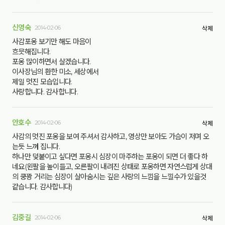
신영숙
2014-02-06
삭제
사감포옹 보기만 해도 마음이
흐믓해집니다.
포옹 많이하면서 살겠습니다.
이사장님의 환한 미소, 세상에서
제일 멋진 모습입니다.
사랑합니다. 감사합니다.
안호수
2014-02-06
삭제
사감의 멋진 포옹을 보여 주셔서 감사하고, 영상만 보아도 가슴이 저며 오
는듯 느껴 집니다.
하나만 덫붙이고 싶다면 포옹시 심장이 마주하는 포옹이 되면 더 좋다 하
네요(왼팔을 높이들고, 오른팔이 내려진 상태로 포옹하면 자연스럽게 상대
의 쿵꽝 거리는 심장이 살아숨시는 깊은 사랑의 느낌을 느낄수가 있을것
같습니다. 감사합니다)
김중길
2014-02-06
삭제